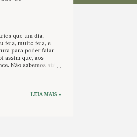
rios que um dia,
feia, muito feia, e
ura para poder falar
oi assim que, aos
nce. Não sabemos até
lexo exagerado de uma
tratos dela que
ico do que qualquer
 na casa paroquial de
LEIA MAIS »
dizentes com sua
. Ela era a terceira de
Hugh Cholmondeley, que
42 e ajudou a repelir a