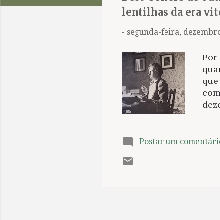
t
lentilhas da era vi
a
g
-
segunda-feira, dezembro
e
n
Por
s
quan
que 
com 
dez
que
cert
sob
Postar um comentári
def
Hod
posi
oit
part
inva