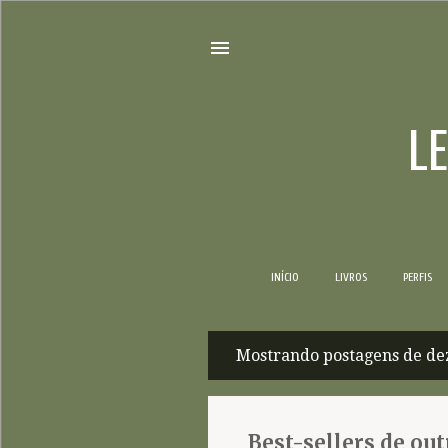
L
INÍCIO
LIVROS
PERFIS
Mostrando postagens de de
P
o
s
Best-sellers de o