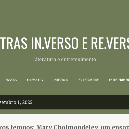
Pular para o conteúdo principal
ETRAS IN.VERSO E RE.VER
Literatura e entretenimento
ENSAIOS
CINEMA E TV
INTERVALO
BO LETRAS 360º
ENTRETENIME
zembro 1, 2025
utros tempos: Mary Cholmondeley, um enso