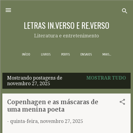
Pular para o conteúdo principal
LETRAS IN.VERSO E RE.VERSO
Literatura e entretenimento
INÍCIO
LIVROS
PERFIS
ENSAIOS
MAIS…
Mostrando postagens de
MOSTRAR TUDO
P
novembro 27, 2025
o
s
Copenhagen e as máscaras de
t
uma menina poeta
a
-
quinta-feira, novembro 27, 2025
g
e