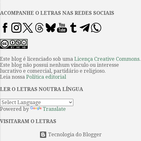
.
Nesse caso, logo se vê que não se
trata de uma firula discursiva,
ACOMPANHE O LETRAS NAS REDES SOCIAIS
mas de um aspecto estruturante
da narração, uma condição para
sua própria inteligibilidade.
Ainda assim, em um sentido um
pouco mais restrito, é possível
observar o desenvolvimento de
Este blog é licenciado sob uma
Licença Creative Commons
.
Este blog não possui nenhum vínculo ou interesse
técnicas que modificam ou
lucrativo e comercial, partidário e religioso.
aprofundam essa maneira de
Leia nossa
Política editorial
“adentrar a mente dos
personagens”, muitas delas
LER O LETRAS NOUTRA LÍNGUA
motivadas seja pelo desejo de
inovação, seja por uma certa
Powered by
Translate
desconfia...
VISITARAM O LETRAS
Tecnologia do Blogger