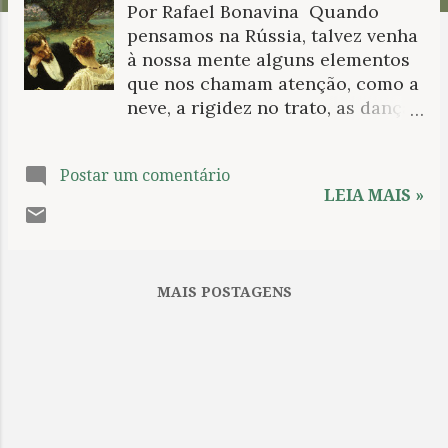
Por Rafael Bonavina Quando
n
pensamos na Rússia, talvez venha
s
à nossa mente alguns elementos
que nos chamam atenção, como a
neve, a rigidez no trato, as danças
populares, as comidas típicas.
Enfim, todas essas coisas que nos
Postar um comentário
diferenciam, que nos afastam. É
LEIA MAIS »
preciso apertar um pouco os
olhos para vermos o que temos
em comum com esses primos
distantes. Mas, depois desse
MAIS POSTAGENS
esforço inicial, começam a
despontar os pontos de contato,
desde o humor popular até a
literatura erudita. E é justamente
aí que gostaríamos de nos deter.
Não é segredo que a literatura
russa é de uma riqueza e