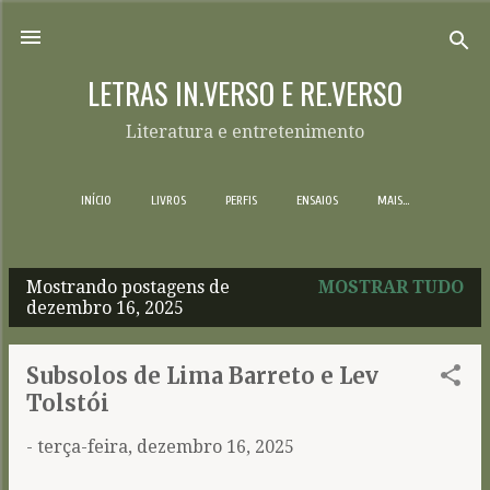
Pular para o conteúdo principal
LETRAS IN.VERSO E RE.VERSO
Literatura e entretenimento
INÍCIO
LIVROS
PERFIS
ENSAIOS
MAIS…
Mostrando postagens de
MOSTRAR TUDO
P
dezembro 16, 2025
o
s
Subsolos de Lima Barreto e Lev
t
Tolstói
a
-
terça-feira, dezembro 16, 2025
g
e