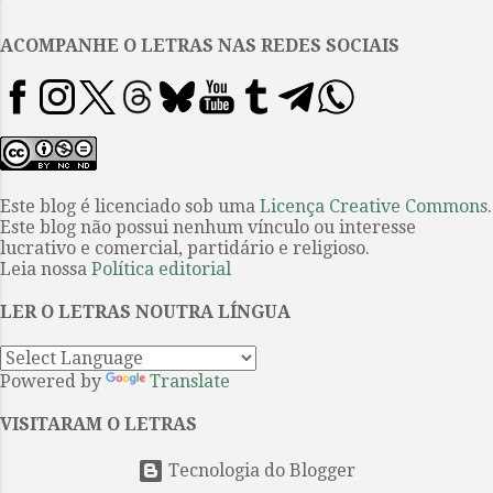
.
complexidade imensa, assim
como a brasileira; por isso,
ACOMPANHE O LETRAS NAS REDES SOCIAIS
quando as duas se tocam, o
resultado geralmente é, no
mínimo, interessante, quando
não, verdadeiramente valioso.
Tampouco é novidade que Fiódor
Mikhailovitch Dostoiévski era
Este blog é licenciado sob uma
Licença Creative Commons
.
Este blog não possui nenhum vínculo ou interesse
usado como uma espécie de
lucrativo e comercial, partidário e religioso.
medida com que se comparava
Leia nossa
Política editorial
outros escritores, por exemplo,
Machado de Assis diversas vezes
LER O LETRAS NOUTRA LÍNGUA
foi avaliado como uma espécie de
Dostoiévski brasileiro. Isso
Powered by
Translate
também...
VISITARAM O LETRAS
Tecnologia do Blogger