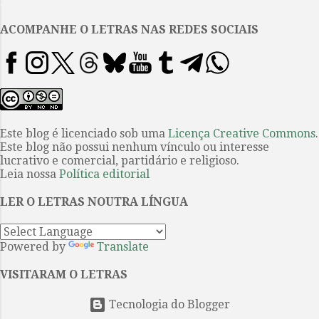
.
minha cabeça o espesso volume
de capa dura com a reprodução
ACOMPANHE O LETRAS NAS REDES SOCIAIS
de uma das mais bonitas telas do
pintor italiano Giorgio De
Chirico: As musas inquietantes .
Quando viajei para muito longe,
por quatro anos, não querendo
me separar de alguns livros, foi
Este blog é licenciado sob uma
Licença Creative Commons
.
Este blog não possui nenhum vínculo ou interesse
um dos que seguiram comigo. §.
lucrativo e comercial, partidário e religioso.
Toda a biografia de Sapho é
Leia nossa
Política editorial
envolvida por uma aura de mitos,
mistificações, caricaturas,
LER O LETRAS NOUTRA LÍNGUA
preconceitos, elementos
invariantes chantados naquelas
Powered by
Translate
férteis...
VISITARAM O LETRAS
Tecnologia do Blogger