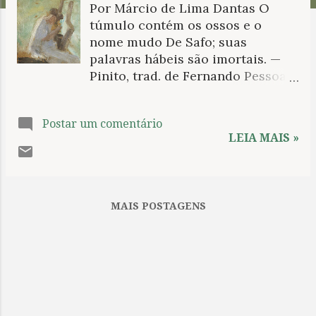
Por Márcio de Lima Dantas O
n
túmulo contém os ossos e o
s
nome mudo De Safo; suas
palavras hábeis são imortais. —
Pinito, trad. de Fernando Pessoa
Nikolaos Gyzis. Safo tocando a
lira (detalhe). §. Antes do mais,
Postar um comentário
direi do meu primeiro contato
LEIA MAIS »
com uma tradução de fragmentos
de poemas de Sapho. Foi na bela e
completa edição de Joaquim
Brasil Fontes — Eros, tecelão de
MAIS POSTAGENS
mitos: a poesia de Safo de Lesbos
—, adquirida numa feira de
variedades, em São Luís do
Maranhão, situada numa ilha,
obra com um inesquecível e
amoroso prefácio de Benedito
Nunes. Sempre presente tive na