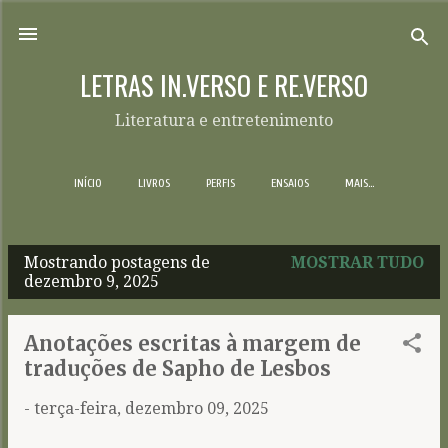
Pular para o conteúdo principal
LETRAS IN.VERSO E RE.VERSO
Literatura e entretenimento
INÍCIO
LIVROS
PERFIS
ENSAIOS
MAIS…
Mostrando postagens de
MOSTRAR TUDO
P
dezembro 9, 2025
o
s
Anotações escritas à margem de
t
traduções de Sapho de Lesbos
a
-
terça-feira, dezembro 09, 2025
g
e