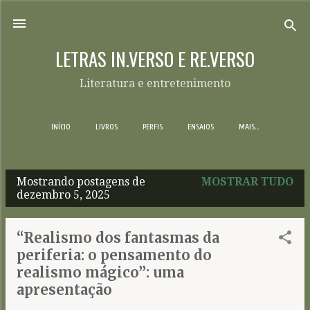
Pular para o conteúdo principal
LETRAS IN.VERSO E RE.VERSO
Literatura e entretenimento
INÍCIO
LIVROS
PERFIS
ENSAIOS
MAIS…
Mostrando postagens de
MOSTRAR TUDO
P
dezembro 5, 2025
o
s
“Realismo dos fantasmas da
t
periferia: o pensamento do
a
realismo mágico”: uma
g
apresentação
e