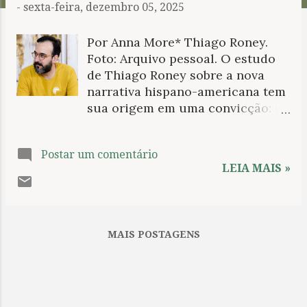
-
sexta-feira, dezembro 05, 2025
n
s
Por Anna More* Thiago Roney.
Foto: Arquivo pessoal. O estudo
de Thiago Roney sobre a nova
narrativa hispano-americana tem
sua origem em uma convicção: o
argumento de que houve uma
decadência da tradição literária,
Postar um comentário
desde seu ponto ápice no
LEIA MAIS »
chamado boom da publicação
dos anos 1960 e 1970 até sua
versão massificada ou ironizada
recente, é enganoso. Mesmo que
MAIS POSTAGENS
essa trajetória literária da nova
narrativa hispano-americana seja
geralmente correta, é uma
história limitada. De fato, até o
momento atual, um dos estilos