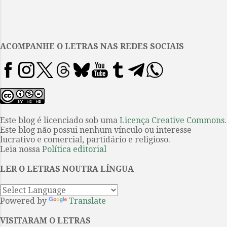
mais associados com a nova
narrativa hispano-americana, o
.
realismo mágico, continua a ser
empregado por autores em
ACOMPANHE O LETRAS NAS REDES SOCIAIS
outras regiões. Roney menciona
vários — Salman Rushdie, Junot
Díaz, Mia Couto — mas poderia
ter incluído outros, como Yuri
Herrera, Marlon James, Gayl
Jones e Colson Whitehead.¹ A
Este blog é licenciado sob uma
Licença Creative Commons
.
Este blog não possui nenhum vínculo ou interesse
consequência dessa observação é
lucrativo e comercial, partidário e religioso.
dupla: o estilo mais identificado
Leia nossa
Política editorial
com a nova narrativa hispano-
americana, consagrado pelo
LER O LETRAS NOUTRA LÍNGUA
sucesso internacional de Cien
años de soledad, de Gabriel
Powered by
Translate
Garc...
VISITARAM O LETRAS