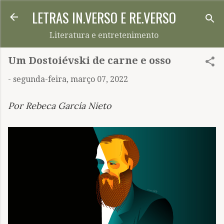
LETRAS IN.VERSO E RE.VERSO
Pular para o conteúdo principal
Literatura e entretenimento
Um Dostoiévski de carne e osso
-
segunda-feira, março 07, 2022
Por Rebeca García Nieto