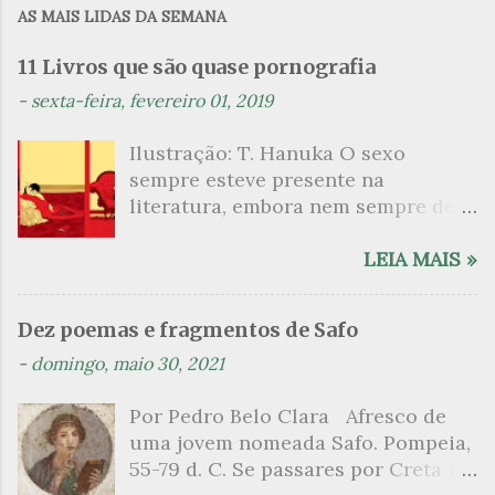
AS MAIS LIDAS DA SEMANA
e
n
11 Livros que são quase pornografia
t
-
sexta-feira, fevereiro 01, 2019
á
Ilustração: T. Hanuka O sexo
r
sempre esteve presente na
i
literatura, embora nem sempre de
o
maneira explícita. Há escritores
s
que mergulharam em sua própria
LEIA MAIS »
sexualidade como se a arte pudesse
ser campo para um exercício
Dez poemas e fragmentos de Safo
psicanalítico e findaram por revelar
-
domingo, maio 30, 2021
a partir dessa intimidade o lado
mais escuro sobre. Esta lista
Por Pedro Belo Clara Afresco de
apresenta um conjunto de livros
uma jovem nomeada Safo. Pompeia,
nos quais os escritores se
55-79 d. C. Se passares por Creta 1
desnudam, livros que dispensam o