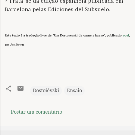
* Trata-se da edição espanhola publicada em
Barcelona pelas Ediciones del Subsuelo.
Este texto é a tradução livre de “Um Dostoyevski de carne y hueso”, publicado
aqui
,
em
Jot Down
.
Dostoiévski
Ensaio
Postar um comentário
C
o
m