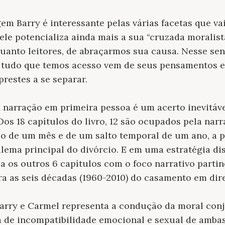
m Barry é interessante pelas várias facetas que va
le potencializa ainda mais a sua “cruzada moralista
quanto leitores, de abraçarmos sua causa. Nesse se
tudo que temos acesso vem de seus pensamentos e
prestes a se separar.
da narração em primeira pessoa é um acerto inevitáv
Dos 18 capítulos do livro, 12 são ocupados pela narr
lo de um mês e de um salto temporal de um ano, a 
ilema principal do divórcio. E em uma estratégia di
la os outros 6 capítulos com o foco narrativo parti
 as seis décadas (1960-2010) do casamento em dire
arry e Carmel representa a condução da moral conj
ta de incompatibilidade emocional e sexual de ambas