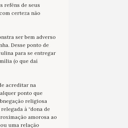
s reféns de seus
 com certeza não
onstra ser bem adverso
enha. Desse ponto de
ulina para se entregar
ília (o que daí
de acreditar na
ualquer ponto que
abnegação religiosa
 relegada à “dona de
 aproximação amorosa ao
dou uma relação