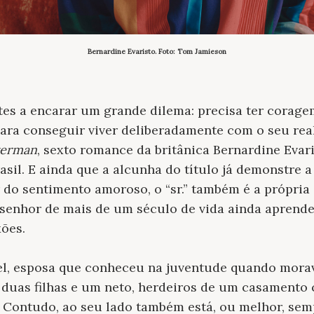
Bernardine Evaristo. Foto: Tom Jamieson
tes a encarar um grande dilema: precisa ter corage
ara conseguir viver deliberadamente com o seu real
verman
, sexto romance da britânica Bernardine Evar
sil. E ainda que a alcunha do título já demonstre 
do sentimento amoroso, o “sr.” também é a própria 
senhor de mais de um século de vida ainda aprend
xões.
el, esposa que conheceu na juventude quando mora
 duas filhas e um neto, herdeiros de um casamento
 Contudo, ao seu lado também está, ou melhor, semp