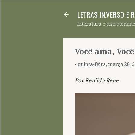
LETRAS IN.VERSO E 
Literatura e entretenim
Você ama, Voc
-
quinta-feira, março 28, 
Por Renildo Rene