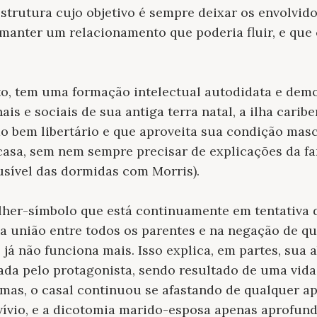
strutura cujo objetivo é sempre deixar os envolvido
 manter um relacionamento que poderia fluir, e que
to, tem uma formação intelectual autodidata e dem
is e sociais de sua antiga terra natal, a ilha carib
do bem libertário e que aproveita sua condição masc
asa, sem nem sempre precisar de explicações da fam
ausível das dormidas com Morris).
ulher-símbolo que está continuamente em tentativa 
na união entre todos os parentes e na negação de q
já não funciona mais. Isso explica, em partes, sua 
da pelo protagonista, sendo resultado de uma vida
ormas, o casal continuou se afastando de qualquer
vívio, e a dicotomia marido-esposa apenas aprofun