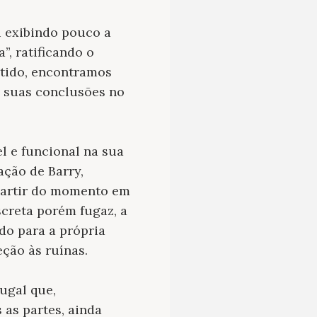
i exibindo pouco a
”, ratificando o
ntido, encontramos
 suas conclusões no
el e funcional na sua
ação de Barry,
partir do momento em
screta porém fugaz, a
ndo para a própria
ção às ruínas.
ugal que,
 as partes, ainda