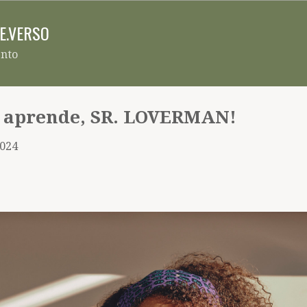
Pular para o conteúdo principal
RE.VERSO
ento
ê aprende, SR. LOVERMAN!
2024