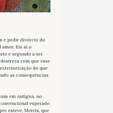
m e pedir divórcio do
 amor. Eis aí o
isto e segundo a ser
a destreza com que esse
exteriorização do que
endo as consequências
vam em Antígua, no
 convencional esperado
re esteve, Morris, que