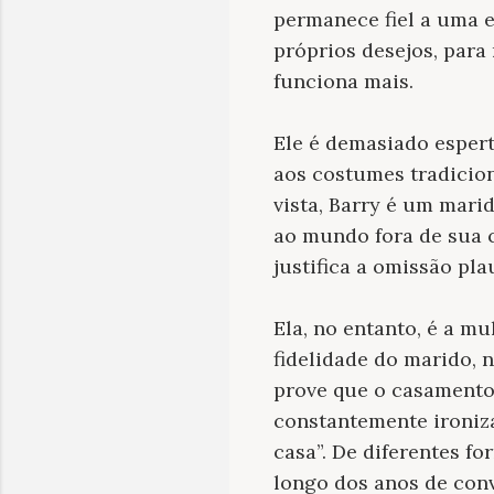
permanece fiel a uma e
próprios desejos, para
funciona mais.
Ele é demasiado esper
aos costumes tradiciona
vista, Barry é um mari
ao mundo fora de sua c
justifica a omissão pl
Ela, no entanto, é a m
fidelidade do marido, 
prove que o casamento 
constantemente ironiza
casa”. De diferentes f
longo dos anos de con