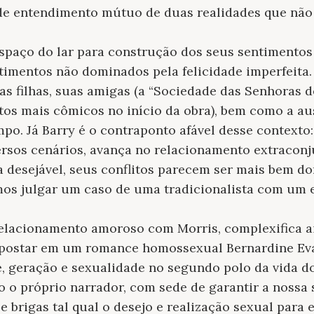
a de entendimento mútuo de duas realidades que não
spaço do lar para construção dos seus sentimentos
timentos não dominados pela felicidade imperfeita. 
s filhas, suas amigas (a “Sociedade das Senhoras d
os mais cômicos no início da obra), bem como a au
po. Já Barry é o contraponto afável desse contexto:
ersos cenários, avança no relacionamento extracon
a desejável, seus conflitos parecem ser mais bem do
os julgar um caso de uma tradicionalista com um e
 relacionamento amoroso com Morris, complexifica a
 apostar em um romance homossexual Bernardine Eva
, geração e sexualidade no segundo polo da vida do
 o próprio narrador, com sede de garantir a nossa s
e brigas tal qual o desejo e realização sexual para 