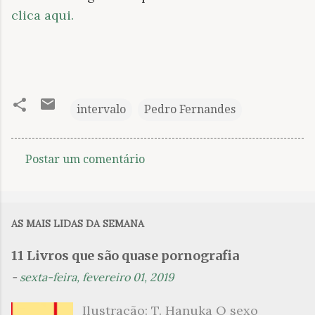
clica aqui.
intervalo
Pedro Fernandes
Postar um comentário
C
o
m
AS MAIS LIDAS DA SEMANA
e
n
11 Livros que são quase pornografia
t
-
sexta-feira, fevereiro 01, 2019
á
Ilustração: T. Hanuka O sexo
r