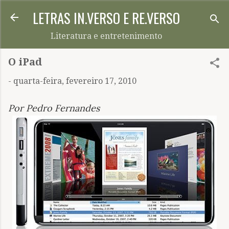
LETRAS IN.VERSO E RE.VERSO
Pular para o conteúdo principal
Literatura e entretenimento
O iPad
-
quarta-feira, fevereiro 17, 2010
Por Pedro Fernandes