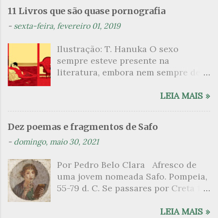
n
11 Livros que são quase pornografia
t
-
sexta-feira, fevereiro 01, 2019
á
Ilustração: T. Hanuka O sexo
r
sempre esteve presente na
i
literatura, embora nem sempre de
o
maneira explícita. Há escritores
s
que mergulharam em sua própria
LEIA MAIS »
sexualidade como se a arte pudesse
ser campo para um exercício
Dez poemas e fragmentos de Safo
psicanalítico e findaram por revelar
-
domingo, maio 30, 2021
a partir dessa intimidade o lado
mais escuro sobre. Esta lista
Por Pedro Belo Clara Afresco de
apresenta um conjunto de livros
uma jovem nomeada Safo. Pompeia,
nos quais os escritores se
55-79 d. C. Se passares por Creta 1
desnudam, livros que dispensam o
vem ao templo sagrado, onde mais
pudor para narrar cenas de elevado
grato é o pomar de macieiras e do
LEIA MAIS »
tom. Christine Angot, até o presente