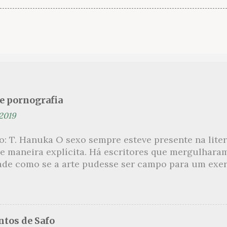
se pornografia
 2019
ão: T. Hanuka O sexo sempre esteve presente na lit
e maneira explícita. Há escritores que mergulhara
ade como se a arte pudesse ser campo para um exerc
por revelar a partir dessa intimidade o lado mais es
 um conjunto de livros nos quais os escritores se 
m o pudor para narrar cenas de elevado tom. Christi
 uma romancista francesa quase desconhecida no B
tos de Safo
ora de um livro chamado Pourquoi le Brésil ?, tem 