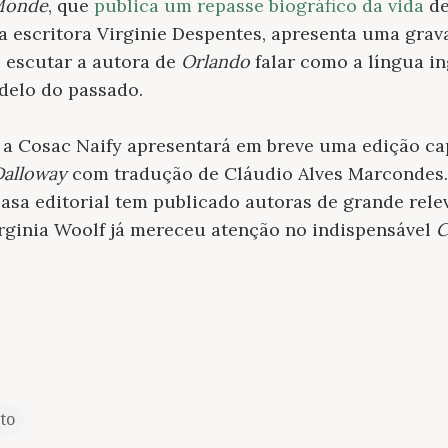
Monde
, que
publica um repasse biográfico da vida
de
a escritora Virginie Despentes, apresenta uma grav
 escutar a autora de
Orlando
falar como a língua i
adelo do passado.
 a Cosac Naify apresentará em breve uma edição ca
Dalloway
com tradução de Cláudio Alves Marcondes. 
sa editorial tem publicado autoras de grande rele
Virginia Woolf já mereceu atenção no indispensável
C
to