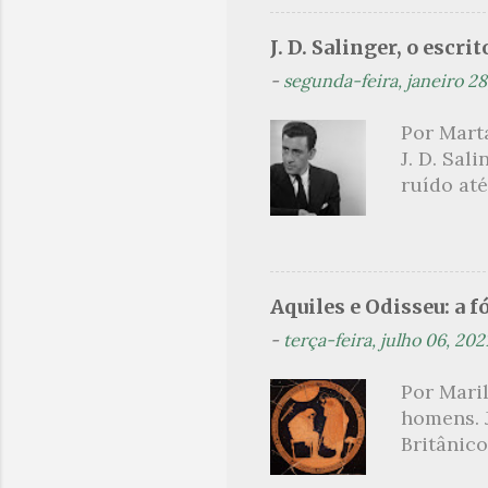
vamos con
artistas 
J. D. Salinger, o escri
ilustrar
-
segunda-feira, janeiro 28
o texto a
como Jub
Por Marta
andorinh
J. D. Sal
para Jubi
ruído até
Graciano:
exposição
querelas
de Cornis
bobalhões
Aquiles e Odisseu: a 
aplaudis
-
terça-feira, julho 06, 202
pianista
centeio ,
Por Mari
nada mai
homens. J
que se d
Britânic
conto...
contínua