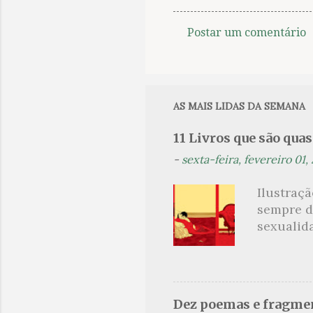
Postar um comentário
C
o
m
e
AS MAIS LIDAS DA SEMANA
n
11 Livros que são qua
t
-
sexta-feira, fevereiro 01,
á
r
Ilustraç
i
sempre d
o
sexualid
findaram 
s
apresenta
dispensa
presente
Dez poemas e fragmen
sido aut