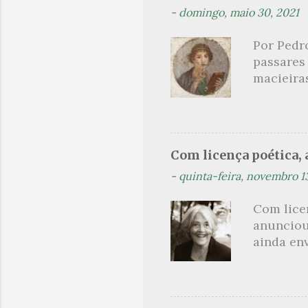
-
domingo, maio 30, 2021
principai
Nin. Em 1
Por Pedr
se trata
passares
filha. Le
macieira
termina 
rosas, n
no prado 
um aroma 
voluptuo
Com licença poética, a
madrugad
-
quinta-feira, novembro 1
maçã ver
*** Véspe
Com lice
trazes a
anunciou
ainda en
Não sou f
não, cre
linhagens
a minha v