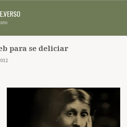
Pular para o conteúdo principal
RE.VERSO
ento
b para se deliciar
2012