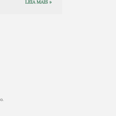
mada tenha mais
LEIA MAIS »
oemas homéricos revela
ao mesmo tempo, canto e
 Captam a história —
rrativa, interrompida
de cada personagem e
sseu é “ardiloso”. O
 a estratégia e a
o.