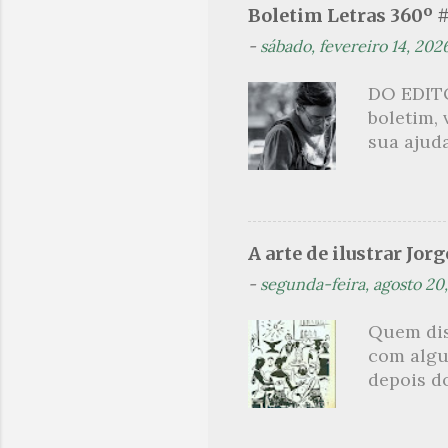
Boletim Letras 360º 
maldição
-
sábado, fevereiro 14, 202
experiên
primário
DO EDITO
toda sua 
boletim,
na hora d
sua ajuda
oportunid
que post
são segu
se pelo 
Orides Fo
A arte de ilustrar Jor
acompanh
-
segunda-feira, agosto 20
(Flip) de
Projeto t
Quem dis
Orides Fo
com algu
avessos 
depois do
brasilei
comentado
ilustrado