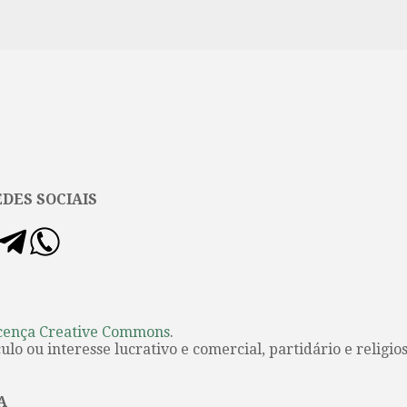
erior e sugere os passos a seguir, para que a reto
ade e seja mais precisa. A natureza da forma dos p
ureza linguística dual: a Ilíada e a Odisseia são, 
 invocação do presente e uma evocação do passado.
mitológica e fundacional — por meio da sequência na
etos e fórmulas que reiteram a posição e a função 
ntercâmbio ritual. Aquiles é “o de pés velozes”, Odi
é treinado para a guerra e a glória; o segundo, para
 Ambos lutam em ...
DES SOCIAIS
cença Creative Commons
.
lo ou interesse lucrativo e comercial, partidário e religios
A