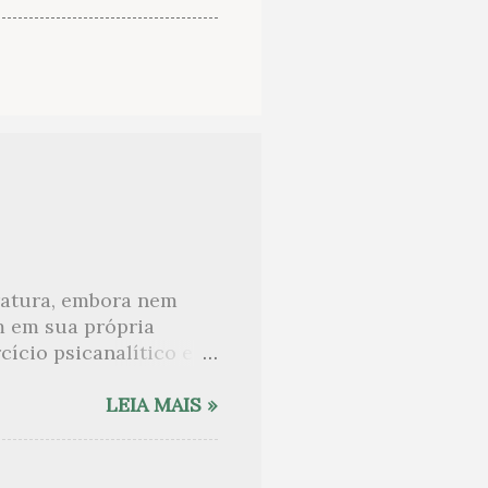
eratura, embora nem
m em sua própria
ício psicanalítico e
curo sobre. Esta lista
desnudam, livros que
LEIA MAIS »
ne Angot, até o
rasil embora tenha
sido lida como uma das