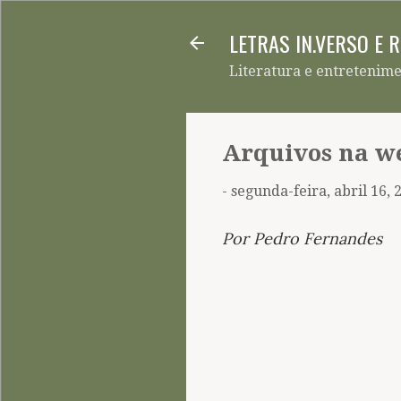
LETRAS IN.VERSO E 
Literatura e entretenim
Arquivos na we
-
segunda-feira, abril 16, 
Por Pedro Fernandes