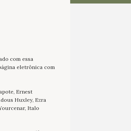
hado com essa
ágina eletrônica com
apote, Ernest
ldous Huxley, Ezra
Yourcenar, Italo