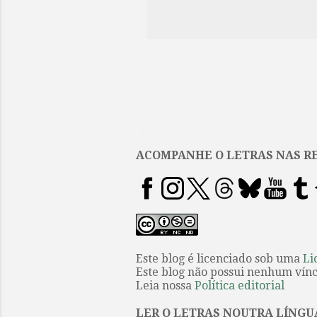
fluxo ant
intensid
a sua nat
memória,
mítica, 
por epít
de cada i
primeiro 
.
retórica.
ACOMPANHE O LETRAS NAS RE
Este blog é licenciado sob uma
Li
Este blog não possui nenhum víncu
Leia nossa
Política editorial
LER O LETRAS NOUTRA LÍNGU