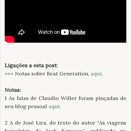
Ligações a esta post:
>>> Notas sobre Beat Generation,
aqui
.
Notas:
1 As falas de Claudio Willer foram pinçadas de
seu blog pessoal
aqui
.
2 A de José Lira, do texto do autor
“
As viagens
haicaístas de Jack Kerouac
”
, publicado na