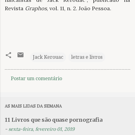
Revista
Graphos
, vol. 11, n. 2. João Pessoa.
Jack Kerouac
letras e livros
Postar um comentário
C
o
m
AS MAIS LIDAS DA SEMANA
e
n
11 Livros que são quase pornografia
t
-
sexta-feira, fevereiro 01, 2019