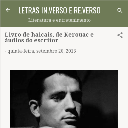
LETRAS IN.VERSO E RE.VERSO
Pular para o conteúdo principal
Literatura e entretenimento
Livro de haicais, de Kerouac e
áudios do escritor
-
quinta-feira, setembro 26, 2013