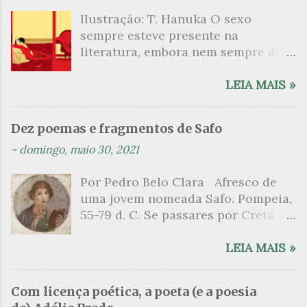
á
Ilustração: T. Hanuka O sexo
r
sempre esteve presente na
i
literatura, embora nem sempre de
o
maneira explícita. Há escritores
s
que mergulharam em sua própria
LEIA MAIS »
sexualidade como se a arte pudesse
ser campo para um exercício
Dez poemas e fragmentos de Safo
psicanalítico e findaram por revelar
-
domingo, maio 30, 2021
a partir dessa intimidade o lado
mais escuro sobre. Esta lista
Por Pedro Belo Clara Afresco de
apresenta um conjunto de livros
uma jovem nomeada Safo. Pompeia,
nos quais os escritores se
55-79 d. C. Se passares por Creta 1
desnudam, livros que dispensam o
vem ao templo sagrado, onde mais
pudor para narrar cenas de elevado
grato é o pomar de macieiras e do
LEIA MAIS »
tom. Christine Angot, até o presente
altar sobe um perfume de incenso.
uma romancista francesa quase
Aqui, onde a sombra é a das rosas,
desconhecida no Brasil embora
Com licença poética, a poeta (e a poesia
no meio dos ramos escorre a água,
tenha sido autora de um livro