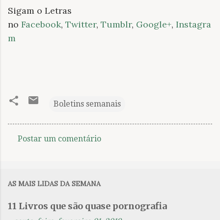
Sigam o Letras
no
Facebook
,
Twitter
,
Tumblr
,
Google+
,
Instagra
m
Boletins semanais
Postar um comentário
C
o
m
AS MAIS LIDAS DA SEMANA
e
n
11 Livros que são quase pornografia
t