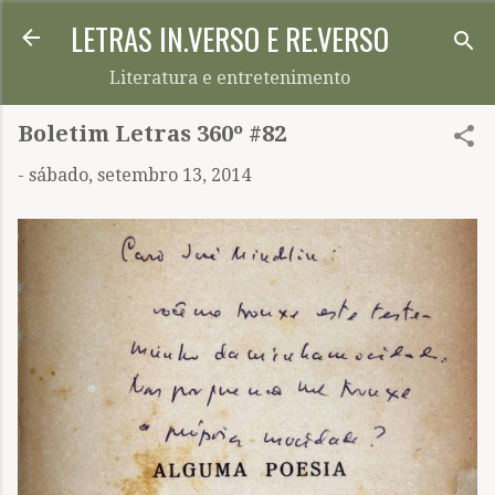
LETRAS IN.VERSO E RE.VERSO
Pular para o conteúdo principal
Literatura e entretenimento
Boletim Letras 360º #82
-
sábado, setembro 13, 2014