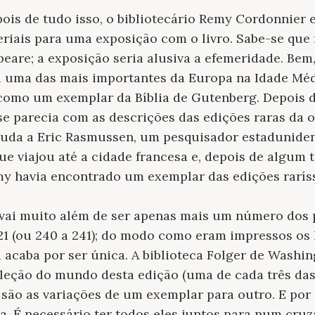
is de tudo isso, o bibliotecário Remy Cordonnier e
iais para uma exposição com o livro. Sabe-se que 
eare; a exposição seria alusiva a efemeridade. Bem,
i uma das mais importantes da Europa na Idade Méd
como um exemplar da Bíblia de Gutenberg. Depois d
e parecia com as descrições das edições raras da o
ajuda a Eric Rasmussen, um pesquisador estaduniden
que viajou até a cidade francesa e, depois de algum 
emy havia encontrado um exemplar das edições rarís
 vai muito além de ser apenas mais um número dos p
221 (ou 240 a 241); do modo como eram impressos os 
 acaba por ser única. A biblioteca Folger de Washin
leção do mundo desta edição (uma de cada três das
são as variações de um exemplar para outro. E por i
ta. É necessário ter todos eles juntos para num cr