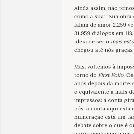
Ainda assim, não temos
como a sua: “Sua obra 
falam de amor 2.259 ve
31.959 diálogos em 11
ideia de ser o
mais est
chegou até nós graças
Mas, voltemos à imposs
torno do
First Folio
. O
anos depois da morte 
o equivalente a mais d
impressos: a conta gir
nós: a conta aqui está
numeração está um ta
debate sobre o que é 
aproximadamente um ex