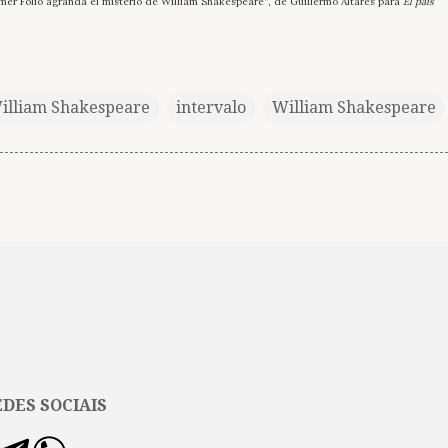
imer Folio agranda el misterio de William Shakespeare”, de Guillermo Altares para
El país
William Shakespeare
intervalo
William Shakespeare
DES SOCIAIS