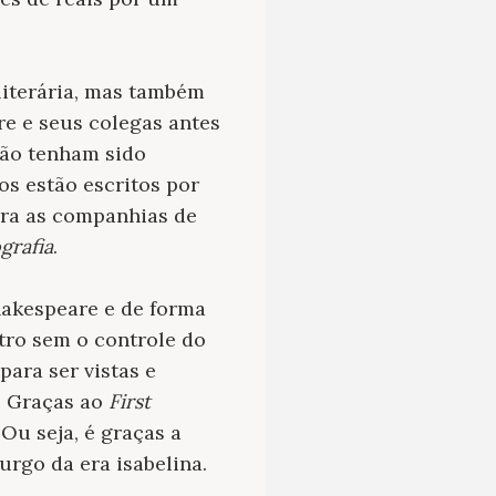
literária, mas também
re e seus colegas antes
ção tenham sido
os estão escritos por
ara as companhias de
grafia
.
hakespeare e de forma
tro sem o controle do
ara ser vistas e
. Graças ao
First
 Ou seja, é
graças a
rgo da era isabelina.