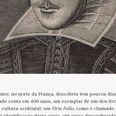
Omer, no norte da França, descobriu tem poucos dia
ado conta em 400 anos, um exemplar de um dos livr
a cultura ocidental: um
First Folio
, como é chamado 
A identificação desta cópia, até agora desconhecid