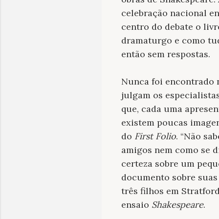
celebração nacional en
centro do debate o liv
dramaturgo e como tudo
então sem respostas.
Nunca foi encontrado 
julgam os especialista
que, cada uma apresen
existem poucas imagens
do
First Folio
. “Não sa
amigos nem como se di
certeza sobre um pequ
documento sobre suas 
três filhos em Stratfo
ensaio
Shakespeare
.