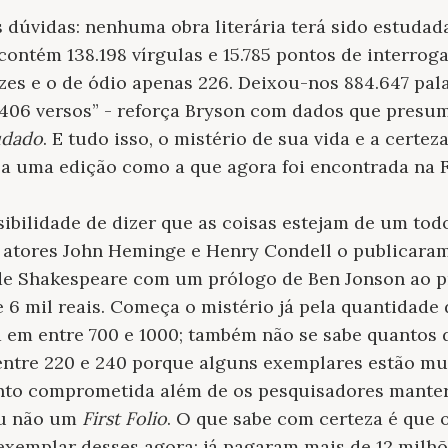
 dúvidas: nenhuma obra literária terá sido estuda
contém 138.198 vírgulas e 15.785 pontos de interro
zes e o de ódio apenas 226. Deixou-nos 884.647 pa
8.406 versos” - reforça Bryson com dados que pres
udado
. E tudo isso, o mistério de sua vida e a certez
 a uma edição como a que agora foi encontrada na 
ibilidade de dizer que as coisas estejam de um tod
s atores John Heminge e Henry Condell o publicaram
de Shakespeare com um prólogo de Ben Jonson ao pr
e 6 mil reais. Começa o mistério já pela quantidade
a em entre 700 e 1000; também não se sabe quantos d
 entre 220 e 240 porque alguns exemplares estão mu
nto comprometida além de os pesquisadores mante
ou não um
First Folio
. O que sabe com certeza é que 
emplar desses agora: já pagaram mais de 12 milhõ