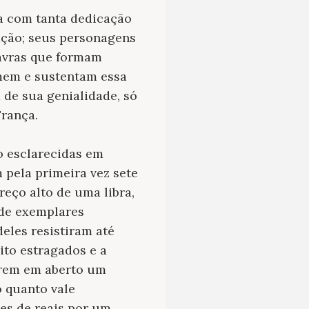
da com tanta dedicação
gação; seus personagens
lavras que formam
umem e sustentam essa
a de sua genialidade, só
França.
o esclarecidas em
 pela primeira vez sete
eço alto de uma libra,
 de exemplares
eles resistiram até
ito estragados e a
rem em aberto um
o quanto vale
es de reais por um