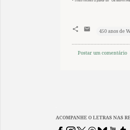
* Texto escrito a partir de “Un nuevo Pr
450 anos de 
Postar um comentário
C
o
m
e
n
t
.
á
r
ACOMPANHE O LETRAS NAS RE
i