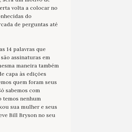
erta volta a colocar no
onhecidas do
rcada de perguntas até
s 14 palavras que
s são assinaturas em
a mesma maneira também
de capa às edições
bemos quem foram seus
 Só sabemos com
não temos nenhum
xou sua mulher e seus
eve Bill Bryson no seu