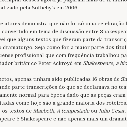
alizado pela Sotheby’s em 2006.
 de atores demonstra que não foi só uma celebração 
se convertido em tema de discussão entre Shakespea
vel que alguns textos que fizeram parte da transcri
o dramaturgo. Seja como for, a maior parte dos títul
ense profissional que com frequência trabalhou p
oriador britânico Peter Ackroyd em
Shakespeare, a bio
netos, apenas tinham sido publicadas 16 obras de S
ande parte transcrições do que se declamava no tea
ivamente normal para época dado que as peças eram p
itadas como hoje são a grande maioria dos roteiros
 os textos de
Macbeth
,
A tempestade
ou
Julio Cesar
.
speare é Shakespeare e não apenas mais um dramatu