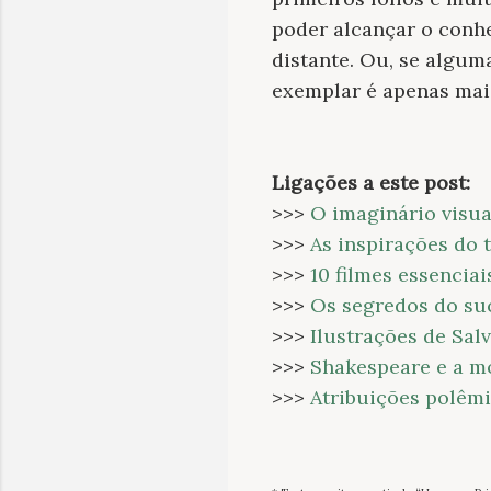
poder alcançar o conh
distante. Ou, se algum
exemplar é apenas mais
Ligações a este post:
>>>
O imaginário visu
>>>
As inspirações do 
>>>
10 filmes essencia
>>>
Os segredos do su
>>>
Ilustrações de Sal
>>>
Shakespeare e a m
>>>
Atribuições polêm