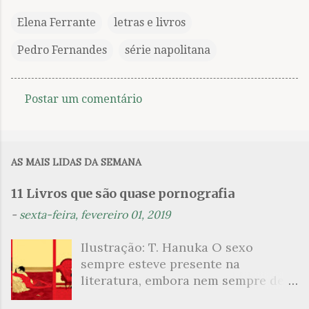
Elena Ferrante
letras e livros
Pedro Fernandes
série napolitana
Postar um comentário
C
o
m
AS MAIS LIDAS DA SEMANA
e
n
11 Livros que são quase pornografia
t
-
sexta-feira, fevereiro 01, 2019
á
Ilustração: T. Hanuka O sexo
r
sempre esteve presente na
i
literatura, embora nem sempre de
o
maneira explícita. Há escritores
s