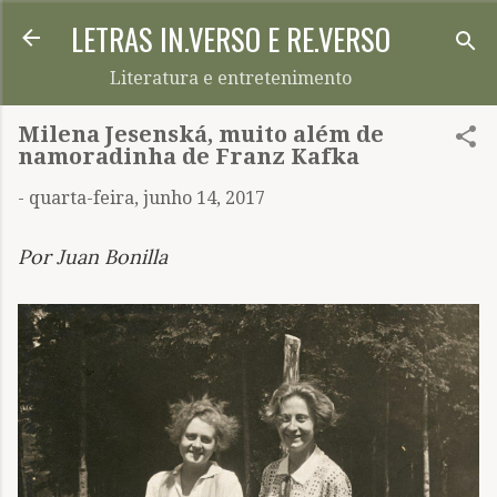
LETRAS IN.VERSO E RE.VERSO
Pular para o conteúdo principal
Literatura e entretenimento
Milena Jesenská, muito além de
namoradinha de Franz Kafka
-
quarta-feira, junho 14, 2017
Por Juan Bonilla