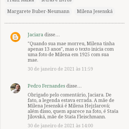
Margarete Buber-Neumann
Milena Jesenská
Jaciara
disse…
C
"Quando sua mae morreu, Milena tinha
o
apenas 13 anos", mas o texto inicia com
m
uma foto de Milena em 1925 com sua
mae.
e
30 de janeiro de 2021 às 11:59
n
t
á
Pedro Fernandes
disse…
r
Obrigado pelo comentário, Jaciara. De
fato, a legenda estava errada. A mãe de
i
Milena Jesenská é Milena Hejzlarová;
o
além disso, quem aparece na foto, é Staša
Jílovská, mãe de Staša Fleischmann.
s
30 de janeiro de 2021 às 14:00