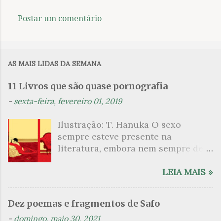
Postar um comentário
AS MAIS LIDAS DA SEMANA
11 Livros que são quase pornografia
-
sexta-feira, fevereiro 01, 2019
Ilustração: T. Hanuka O sexo
sempre esteve presente na
literatura, embora nem sempre de
maneira explícita. Há escritores
que mergulharam em sua própria
LEIA MAIS »
sexualidade como se a arte pudesse
ser campo para um exercício
Dez poemas e fragmentos de Safo
psicanalítico e findaram por revelar
-
domingo, maio 30, 2021
a partir dessa intimidade o lado