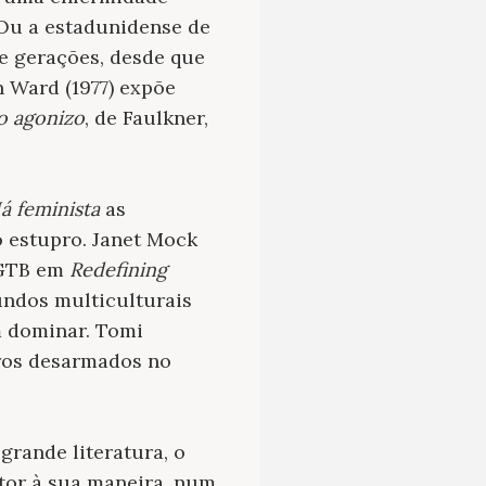
 Ou a estadunidense de
e gerações, desde que
n Ward (1977) expõe
o agonizo
, de Faulkner,
á feminista
as
 estupro. Janet Mock
 LGTB em
Redefining
mundos multiculturais
m dominar. Tomi
gros desarmados no
rande literatura, o
itor à sua maneira, num