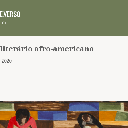
Pular para o conteúdo principal
RE.VERSO
ento
literário afro-americano
, 2020