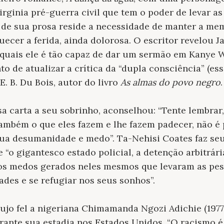
irginia pré-guerra civil que tem o poder de levar as
s de sua prosa reside a necessidade de manter a mem
uecer a ferida, ainda dolorosa. O escritor revelou
s quais ele é tão capaz de dar um sermão em Kanye 
o de atualizar a crítica da “dupla consciência” (ess
E. B. Du Bois, autor do livro
As almas do povo negro
.
 carta a seu sobrinho, aconselhou: “Tente lembrar,
também o que eles fazem e lhe fazem padecer, não é
sua desumanidade e medo”. Ta-Nehisi Coates faz seu
 “o gigantesco estado policial, a detenção arbitrári
dos medos gerados neles mesmos que levaram as pes
ades e se refugiar nos seus sonhos”.
jo fel a nigeriana Chimamanda Ngozi Adichie (1977)
urante sua estadia nos Estados Unidos. “O racismo 