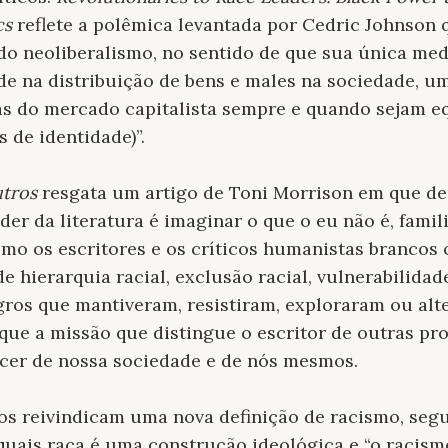
cs
reflete a polêmica levantada por Cedric Johnso
 do neoliberalismo, no sentido de que sua única medi
de na distribuição de bens e males na sociedade, um
as do mercado capitalista sempre e quando sejam e
s de identidade)”.
utros
resgata um artigo de Toni Morrison em que d
er da literatura é imaginar o que o eu não é, famil
 como os escritores e os críticos humanistas branco
 hierarquia racial, exclusão racial, vulnerabilidad
gros que mantiveram, resistiram, exploraram ou al
que a missão que distingue o escritor de outras pro
er de nossa sociedade e de nós mesmos.
os reivindicam uma nova definição de racismo, seg
quais raça é uma construção ideológica e “o racism