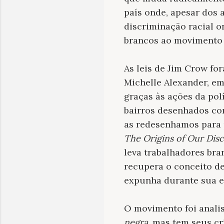
país onde, apesar dos 
discriminação racial o
brancos ao movimento 
As leis de Jim Crow fo
Michelle Alexander, em
graças às ações da pol
bairros desenhados co
as redesenhamos para p
The Origins of Our Dis
leva trabalhadores bra
recupera o conceito de
expunha durante sua es
O movimento foi anal
negra
, mas tem seus cr