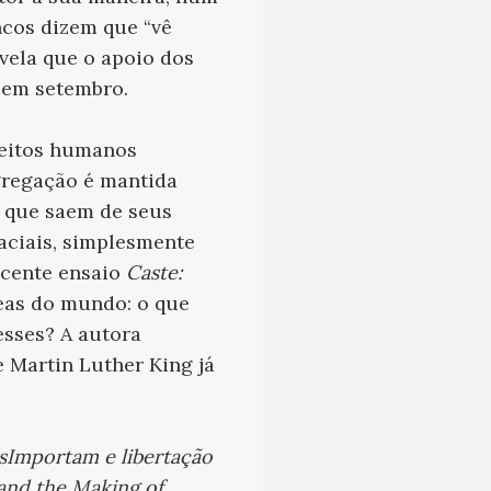
ncos dizem que “vê
vela que o apoio dos
 em setembro.
reitos humanos
gregação é mantida
s que saem de seus
aciais, simplesmente
ecente ensaio
Caste:
reas do mundo: o que
esses? A autora
e Martin Luther King já
Importam e libertação
 and the Making of