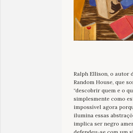
Ralph Ellison, o autor
Random House, que son
“descobrir quem e o que
simplesmente como est
impossível agora porqu
ilumina essas abstraçõ
implica ser negro amer
defendeu-se com um sí