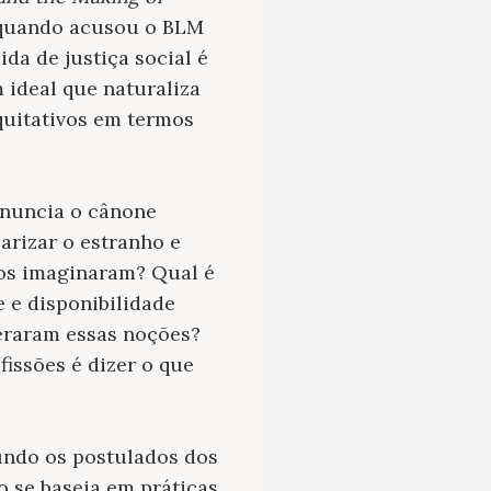
n quando acusou o BLM
da de justiça social é
 ideal que naturaliza
quitativos em termos
enuncia o cânone
iarizar o estranho e
s os imaginaram? Qual é
e e disponibilidade
teraram essas noções?
fissões é dizer o que
undo os postulados dos
o se baseia em práticas