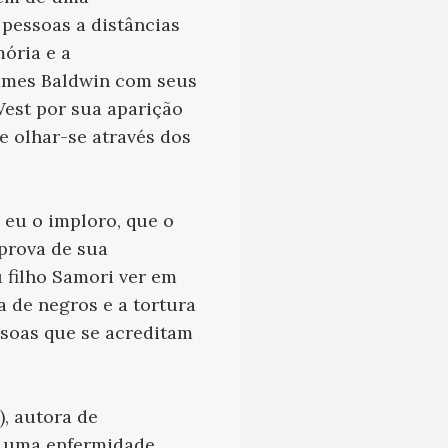
 pessoas a distâncias
ória e a
 James Baldwin com seus
West por sua aparição
e olhar-se através dos
 eu o imploro, que o
 prova de sua
 filho Samori ver em
a de negros e a tortura
soas que se acreditam
, autora de
é uma enfermidade