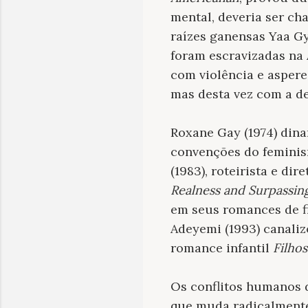
mental, deveria ser ch
raízes ganensas Yaa Gy
foram escravizadas na 
com violência e asper
mas desta vez com a de
Roxane Gay (1974) din
convenções do feminis
(1983), roteirista e dir
Realness and Surpassin
em seus romances de f
Adeyemi (1993) canaliz
romance infantil
Filho
Os conflitos humanos d
que muda radicalmente 