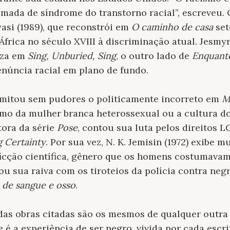
amada de síndrome do transtorno racial”, escreveu.
asi (1989), que reconstrói em
O caminho de casa
set
África no século XVIII à discriminação atual. Jesmy
eza em
Sing, Unburied, Sing
, o outro lado de
Enquant
núncia racial em plano de fundo.
amitou sem pudores o politicamente incorreto em
M
mo da mulher branca heterossexual ou a cultura do
etora da série
Pose
, contou sua luta pelos direitos
g Certainty
. Por sua vez, N. K. Jemisin (1972) exibe 
icção científica, gênero que os homens costumava
ou sua raiva com os tiroteios da polícia contra ne
s de sangue e osso
.
as obras citadas são os mesmos de qualquer outra g
é a experiência de ser negro, vivida por cada escr