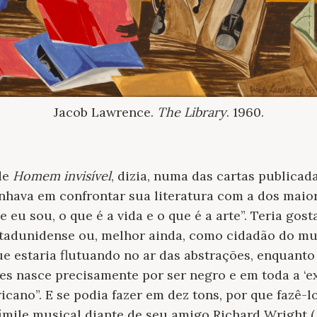
Jacob Lawrence.
The Library
. 1960.
 de
Homem invisível
, dizia, numa das cartas publica
hava em confrontar sua literatura com a dos maior
 eu sou, o que é a vida e o que é a arte”. Teria gos
adunidense ou, melhor ainda, como cidadão do mu
e estaria flutuando no ar das abstrações, enquanto
es nasce precisamente por ser negro e em toda a ‘ex
icano”. E se podia fazer em dez tons, por que fazê-l
mile musical diante de seu amigo Richard Wright (