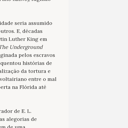
idade seria assumido
utros. E, décadas
rtin Luther King em
The Underground
maginada pelos escravos
equentou histórias de
lização da tortura e
oltairiano entre o mal
erta na Flórida até
rador de E. L.
as alegorias de
em de uma