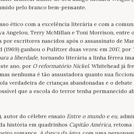
sumido pelo branco bem-pensante.
o ético com a excelência literária e com a comun
a Angelou, Terry McMillan e Toni Morrison, entre o
a por escritores nascidos após o assassinato de Ma
 (1969) ganhou o Pulitzer duas vezes: em 2017, por
ara a liberdade
, tornando literária a linha férrea i
este ano, por
O reformatório Nickel
. Whitehead já fr
mas nenhuma é tão assustadora quanto sua ficciona
la verdadeira de crianças abandonadas e o debate v
ssível que a escola do terror tenha permanecido ab
), autor do célebre ensaio
Entre o mundo e eu
, admi
 da história em quadrinhos
Capitão América
, retoma 
meiro romance,
A dança da água
, com uma personag