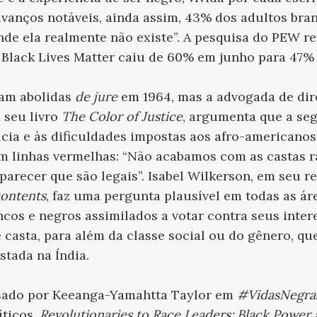
avanços notáveis, ainda assim, 43% dos adultos bra
nde ela realmente não existe”. A pesquisa do PEW re
Black Lives Matter caiu de 60% em junho para 47%
ram abolidas
de jure
em 1964, mas a advogada de di
 seu livro
The Color of Justice
, argumenta que a se
ícia e às dificuldades impostas aos afro-americano
m linhas vermelhas: “Não acabamos com as castas r
arecer que são legais”. Isabel Wilkerson, em seu r
contents
, faz uma pergunta plausível em todas as á
ncos e negros assimilados a votar contra seus inter
 casta, para além da classe social ou do gênero, qu
tada na Índia.
isado por Keeanga-Yamahtta Taylor em
#VidasNegras
íticos.
Revolutionaries to Race Leaders: Black Power