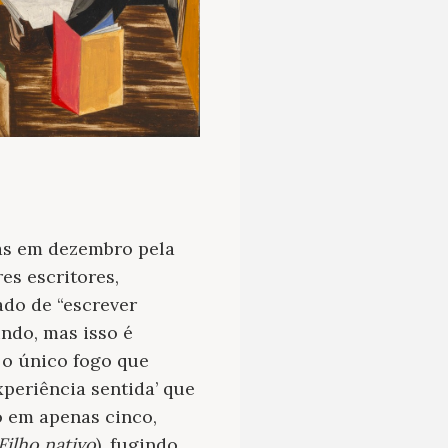
das em dezembro pela
es escritores,
tado de “escrever
ndo, mas isso é
 o único fogo que
periência sentida’ que
o em apenas cinco,
Filho nativo
), fugindo