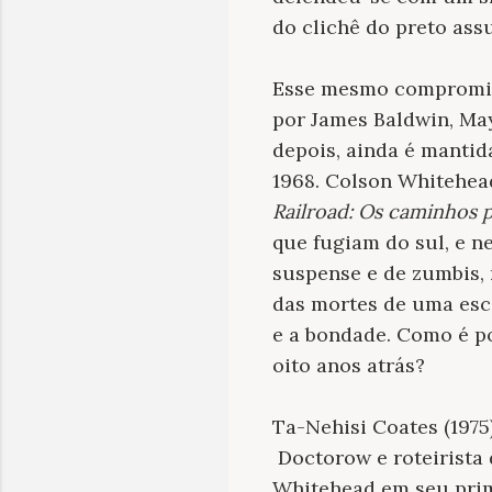
do clichê do preto as
Esse mesmo compromiss
por James Baldwin, May
depois, ainda é mantid
1968. Colson Whitehead
Railroad: Os caminhos p
que fugiam do sul, e n
suspense e de zumbis, 
das mortes de uma esco
e a bondade. Como é po
oito anos atrás?
Ta-Nehisi Coates (1975
Doctorow e roteirista
Whitehead em seu pri