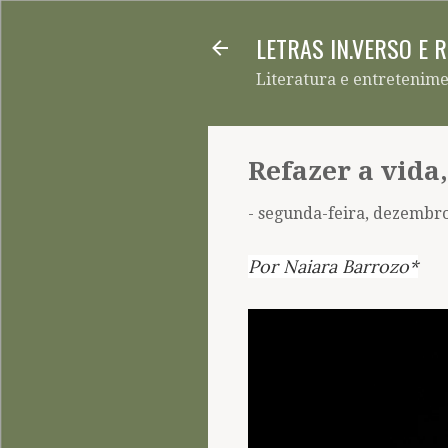
LETRAS IN.VERSO E 
Literatura e entretenim
Refazer a vida,
-
segunda-feira, dezembro
Por Naiara Barrozo*