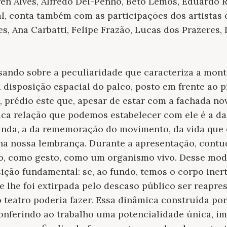
n Alves, Alfredo Del-Penho, Beto Lemos, Eduardo R
l, conta também com as participações dos artistas
s, Ana Carbatti, Felipe Frazão, Lucas dos Prazeres, 
ndo sobre a peculiaridade que caracteriza a mont
 à disposição espacial do palco, posto em frente ao 
, prédio este que, apesar de estar com a fachada n
nica relação que podemos estabelecer com ele é a da
inda, a da rememoração do movimento, da vida que 
na nossa lembrança. Durante a apresentação, contu
, como gesto, como um organismo vivo. Desse modo
ção fundamental: se, ao fundo, temos o corpo inert
e lhe foi extirpada pelo descaso público ser reapre
 teatro poderia fazer. Essa dinâmica construída por
onferindo ao trabalho uma potencialidade única, im