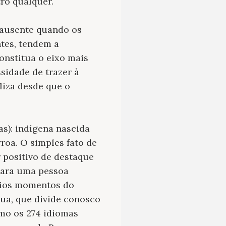
ro qualquer.
 ausente quando os
tes, tendem a
onstitua o eixo mais
sidade de trazer à
liza desde que o
as): indígena nascida
roa. O simples fato de
 positivo de destaque
para uma pessoa
ários momentos do
gua, que divide conosco
mo os 274 idiomas