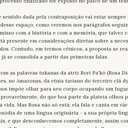
rocesso finalizado for exposto no palco de um teat
e sentido dada pela contraposição vai estar sempre
a desse espaço, como veremos nos parágrafos seguin
isso com a história e com a memória, que talvez c
stá presente em considerações diretas sobre a neces
ados. Contudo, em termos cênicos, a proposta se rea
 já se consolida a partir das primeiras falas.
m as palavras tukanas da atriz Rori Pa'kó (Rosa Di
s, no Amazonas, da etnia tariano do terceiro clã dy
 nos impõe olhar para seu corpo ocupando um lugar
 provavelmente, do que boa parte da plateia olhou 
a vida. Mas Rosa não só está: ela fala e canta em v
sódia de uma língua originária - a sua própria lín
aís, e que desconhecemos completamente, assim co