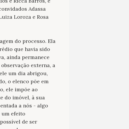
ios e
Ricca Barros, e
 convidados
Adassa
Luiza
Loroza e Rosa
agem do processo. Ela
prédio que havia sido
ova, ainda permanece
 observação externa, a
ele um dia abrigou,
do, o elenco põe em
, ele impõe ao
e do imóvel, à sua
sentada a nós - algo
 um efeito
possível de ser