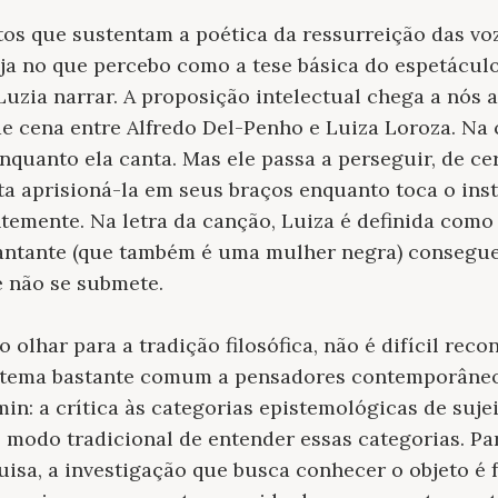
os que sustentam a poética da ressurreição das vo
ja no que percebo como a tese básica do espetáculo
Luzia narrar. A proposição intelectual chega a nós 
 cena entre Alfredo Del-Penho e Luiza Loroza. Na c
quanto ela canta. Mas ele passa a perseguir, de ce
nta aprisioná-la em seus braços enquanto toca o ins
temente. Na letra da canção, Luiza é definida como o
cantante (que também é uma mulher negra) consegue
e não se submete.
olhar para a tradição filosófica, não é difícil reco
 tema bastante comum a pensadores contemporâneo
n: a crítica às categorias epistemológicas de sujeit
 modo tradicional de entender essas categorias. Pa
sa, a investigação que busca conhecer o objeto é f