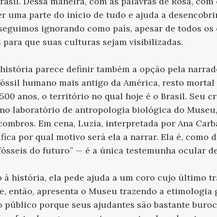
Brasil. Dessa maneira, com as palavras de Rosa, com 
r uma parte do início de tudo e ajuda a desencobri
seguimos ignorando como país, apesar de todos os e
 para que suas culturas sejam visibilizadas.
istória parece definir também a opção pela narrado
 fóssil humano mais antigo da América, resto morta
.500 anos, o território no qual hoje é o Brasil. Seu 
no laboratório de antropologia biológica do Museu,
ombros. Em cena, Luzia, interpretada por Ana Carba
tifica por qual motivo será ela a narrar. Ela é, como 
 “fósseis do futuro” — é a única testemunha ocular d
o à história, ela pede ajuda a um coro cujo último 
, então, apresenta o Museu trazendo a etimologia g
 público porque seus ajudantes são bastante burocr