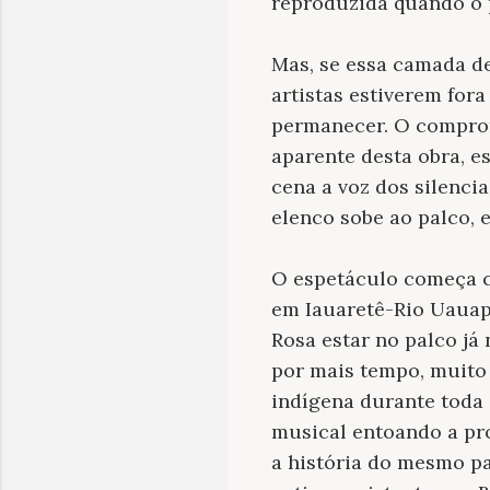
reproduzida quando o p
Mas, se essa camada d
artistas estiverem for
permanecer. O comprom
aparente desta obra, e
cena a voz dos silenci
elenco sobe ao palco, e
O espetáculo começa co
em Iauaretê-Rio Uauape
Rosa estar no palco já
por mais tempo, muito
indígena durante toda 
musical entoando a pro
a história do mesmo p