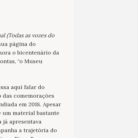
l (Todas as vozes do
 sua página do
mora
o bicentenário da
ontas, “o Museu
ssa aqui falar do
ojo das comemorações
endiada em 2018. Apesar
e um material bastante
a já apresentava
panha a trajetória do