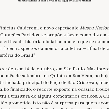
Museu Nacional (Todas as vozes do fogo). Foto: Elisa Mendes
Vinícius Calderoni,
o novo espetáculo
Museu Naciona
s Corações Partidos, se propõe a fazer, como diz em
o crítica da história oficial no ano em que se come
er à cena aspectos da memória coletiva — afinal de
c
tória do Brasil”.
o se deu em 14 de outubro, em São Paulo. Mas intere
no mês de setembro, na Quinta da Boa Vista, no b
da fachada principal do Paço de São
Cristóvão, inc
balho
finalizado, o recorte exposto na ocasião troux
tiu a tessitura de alguns comentários críticos. A Ci
sido prometido. Isto não é surpresa para quem acom