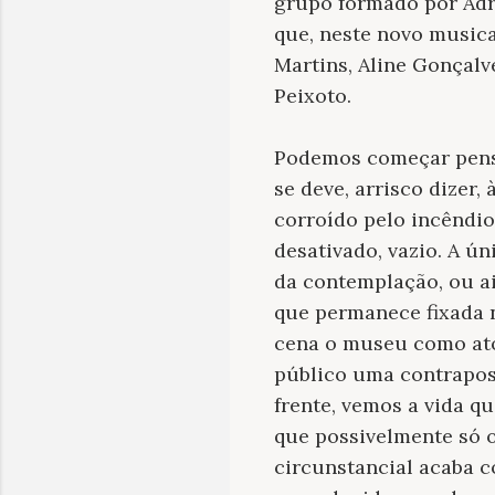
grupo formado por Adré
que, neste novo musica
Martins, Aline Gonçalve
Peixoto.
Podemos começar pensa
se deve, arrisco dizer,
corroído pelo incêndio
desativado, vazio. A ú
da contemplação, ou a
que permanece fixada 
cena o museu como ato
público uma contraposi
frente, vemos a vida qu
que possivelmente só o
circunstancial acaba c