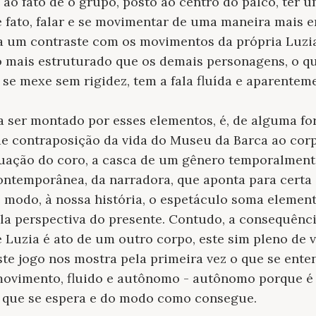
re ao fato de o grupo, posto ao centro do palco, ter
 fato, falar e se movimentar de uma maneira mais 
ra um contraste com os movimentos da própria Luzi
o mais estruturado que os demais personagens, o qu
 se mexe sem rigidez, tem a fala fluída e aparentem
 ser montado por esses elementos, é, de alguma f
 de contraposição da vida do Museu da Barca ao cor
tuação do coro, a casca de um gênero temporalment
ontemporânea, da narradora, que aponta para certa
e modo, à nossa história, o espetáculo soma element
pela perspectiva do presente. Contudo, a consequênci
e Luzia é ato de um outro corpo, este sim pleno de 
 Este jogo nos mostra pela primeira vez o que se ent
 movimento, fluido e autônomo - autônomo porque é
o que se espera e do modo como consegue.