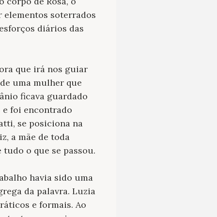
o corpo de Rosa, o
r elementos soterrados
sforços diários das
ra que irá nos guiar
l de uma mulher que
crânio ficava guardado
 e foi encontrado
tti, se posiciona na
diz, a mãe de toda
e tudo o que se passou.
trabalho havia sido uma
rega da palavra. Luzia
áticos e formais. Ao