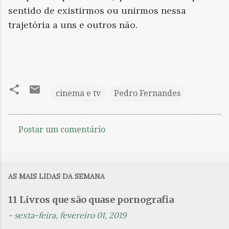
sentido de existirmos ou unirmos nessa
trajetória a uns e outros não.
cinema e tv
Pedro Fernandes
Postar um comentário
C
o
m
AS MAIS LIDAS DA SEMANA
e
n
11 Livros que são quase pornografia
t
-
sexta-feira, fevereiro 01, 2019
á