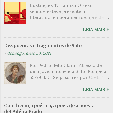
Ilustração: T. Hanuka O sexo
r
sempre esteve presente na
i
literatura, embora nem sempre de
o
maneira explícita. Há escritores
s
que mergulharam em sua própria
LEIA MAIS »
sexualidade como se a arte pudesse
ser campo para um exercício
Dez poemas e fragmentos de Safo
psicanalítico e findaram por revelar
-
domingo, maio 30, 2021
a partir dessa intimidade o lado
mais escuro sobre. Esta lista
Por Pedro Belo Clara Afresco de
apresenta um conjunto de livros
uma jovem nomeada Safo. Pompeia,
nos quais os escritores se
55-79 d. C. Se passares por Creta 1
desnudam, livros que dispensam o
vem ao templo sagrado, onde mais
pudor para narrar cenas de elevado
grato é o pomar de macieiras e do
LEIA MAIS »
tom. Christine Angot, até o presente
altar sobe um perfume de incenso.
uma romancista francesa quase
Aqui, onde a sombra é a das rosas,
desconhecida no Brasil embora
Com licença poética, a poeta (e a poesia
no meio dos ramos escorre a água,
tenha sido autora de um livro
de) Adélia Prado