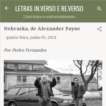
LETRAS IN.VERSO E RE.VERSO
Pular para o conteúdo principal
Literatura e entretenimento
Nebraska, de Alexander Payne
-
quinta-feira, junho 05, 2014
Por Pedro Fernandes