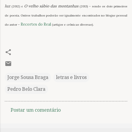
luz
O velho sábio das montanhas
(2012) e
(2013) – sendo os dois primeiros
de poesia. Outros trabalhos poderão ser igualmente encontrados no blogue pessoal
Recortes do Real
do autor –
(artigos e crônicas diversas).
Jorge Sousa Braga
letras e livros
Pedro Belo Clara
Postar um comentário
C
o