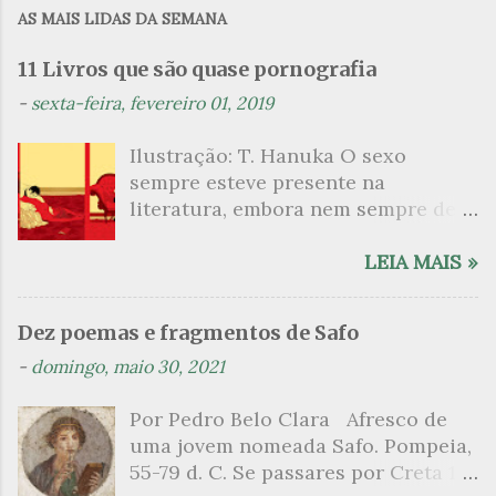
m
AS MAIS LIDAS DA SEMANA
e
n
11 Livros que são quase pornografia
t
-
sexta-feira, fevereiro 01, 2019
á
Ilustração: T. Hanuka O sexo
r
sempre esteve presente na
i
literatura, embora nem sempre de
o
maneira explícita. Há escritores
s
que mergulharam em sua própria
LEIA MAIS »
sexualidade como se a arte pudesse
ser campo para um exercício
Dez poemas e fragmentos de Safo
psicanalítico e findaram por revelar
-
domingo, maio 30, 2021
a partir dessa intimidade o lado
mais escuro sobre. Esta lista
Por Pedro Belo Clara Afresco de
apresenta um conjunto de livros
uma jovem nomeada Safo. Pompeia,
nos quais os escritores se
55-79 d. C. Se passares por Creta 1
desnudam, livros que dispensam o