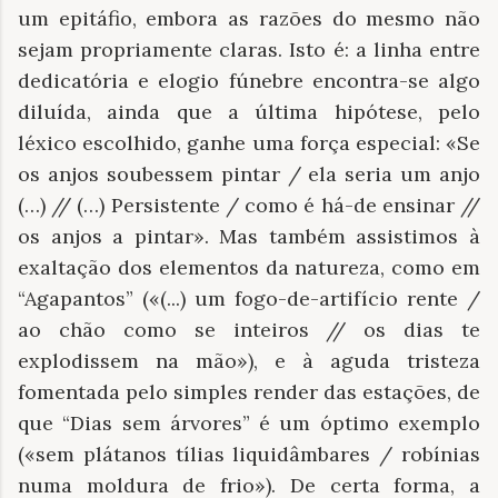
um epitáfio, embora as razões do mesmo não
sejam propriamente claras. Isto é: a linha entre
dedicatória e elogio fúnebre encontra-se algo
diluída, ainda que a última hipótese, pelo
léxico escolhido, ganhe uma força especial: «Se
os anjos soubessem pintar / ela seria um anjo
(…) // (…) Persistente / como é há-de ensinar //
os anjos a pintar». Mas também assistimos à
exaltação dos elementos da natureza, como em
“Agapantos” («(...) um fogo-de-artifício rente /
ao chão como se inteiros // os dias te
explodissem na mão»), e à aguda tristeza
fomentada pelo simples render das estações, de
que “Dias sem árvores” é um óptimo exemplo
(«sem plátanos tílias liquidâmbares / robínias
numa moldura de frio»). De certa forma, a