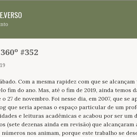
Pular para o conteúdo principal
RE.VERSO
ento
 360º #352
019
ábado. Com a mesma rapidez com que se alcançam 
lo fim do ano. Mas, até o fim de 2019, ainda temos 
é o 27 de novembro. Foi nesse dia, em 2007, que se a
log que seria apenas o espaço particular de um pro
idades e leituras acadêmicas e acabou por ser um di
os (sete dezenas ainda em revisão) que alcançaram 
s números nos animam, porque este trabalho se des