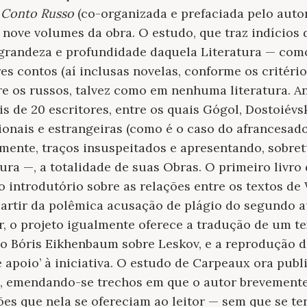
 Conto Russo
(co-organizada e prefaciada pelo autor
 nove volumes da obra. O estudo, que traz indícios
grandeza e profundidade daquela Literatura — como
s contos (aí inclusas novelas, conforme os critério
e os russos, talvez como em nenhuma literatura. An
s de 20 escritores, entre os quais Gógol, Dostoiévs
cionais e estrangeiras (como é o caso do afrancesad
mente, traços insuspeitados e apresentando, sobre
ura —, a totalidade de suas Obras. O primeiro livro
introdutório sobre as relações entre os textos de
artir da polêmica acusação de plágio do segundo au
, o projeto igualmente oferece a tradução de um t
so Bóris Eikhenbaum sobre Leskov, e a reprodução d
e apoio’ à iniciativa. O estudo de Carpeaux ora pub
, emendando-se trechos em que o autor brevemente 
es que nela se ofereciam ao leitor — sem que se t