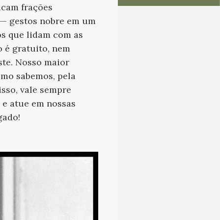
icam frações
es — gestos nobre em um
os que lidam com as
 é gratuito, nem
ste. Nosso maior
como sabemos, pela
isso, vale sempre
a e atue em nossas
gado!