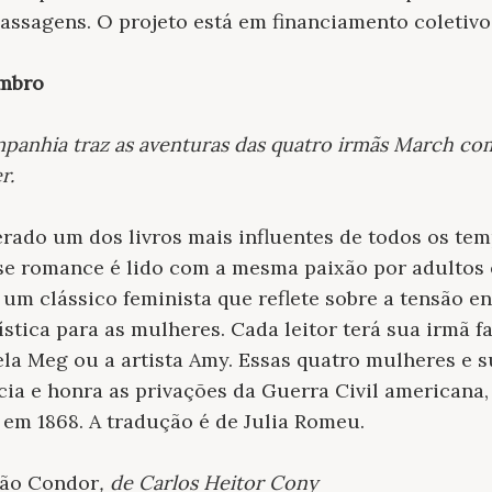
passagens. O projeto está em financiamento coletiv
embro
anhia traz as aventuras das quatro irmãs March com
r.
rado um dos livros mais influentes de todos os te
sse romance é lido com a mesma paixão por adultos e
um clássico feminista que reflete sobre a tensão en
ística para as mulheres. Cada leitor terá sua irmã f
 bela Meg ou a artista Amy. Essas quatro mulheres e
ia e honra as privações da Guerra Civil americana
 em 1868. A tradução é de Julia Romeu.
ão Condor
, de Carlos Heitor Cony