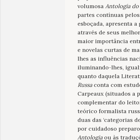
volumosa
Antologia do
partes contínuas pelos
esboçada, apresenta a 
através de seus melhore
maior importância entr
e novelas curtas de mai
lhes as influências na
iluminando-lhes, igual
quanto daquela Literat
Russa
conta com estudo 
Carpeaux (situados a p
complementar do leitor
teórico formalista rus
duas das ‘categorias d
por cuidadoso preparo
Antologia
ou às traduçõ