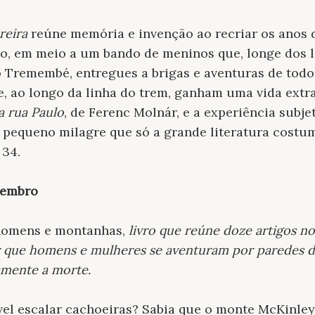
reira
reúne memória e invenção ao recriar os anos d
o, em meio a um bando de meninos que, longe dos li
 Tremembé, entregues a brigas e aventuras de todo 
e, ao longo da linha do trem, ganham uma vida extr
a rua Paulo
, de Ferenc Molnár, e a experiência subje
 pequeno milagre que só a grande literatura costuma
 34.
vembro
homens e montanhas,
livro que reúne doze artigos no
 que homens e mulheres se aventuram por paredes d
amente a morte.
vel escalar cachoeiras? Sabia que o monte McKinley,