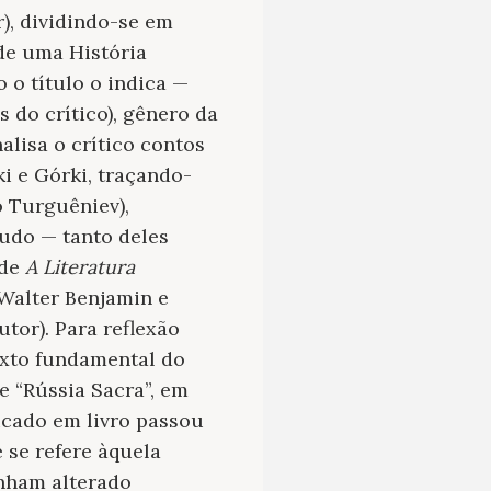
), dividindo-se em
 de uma História
 o título o indica —
s do crítico), gênero da
alisa o crítico contos
ki e Górki, traçando-
o Turguêniev),
tudo — tanto deles
 de
A Literatura
 Walter Benjamin e
tor). Para reflexão
exto fundamental do
e “Rússia Sacra”, em
licado em livro passou
se refere àquela
enham alterado