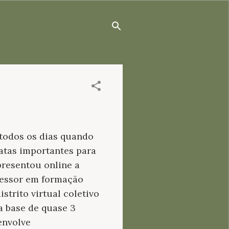
todos os dias quando
datas importantes para
presentou online a
fessor em formação
strito virtual coletivo
a base de quase 3
envolve