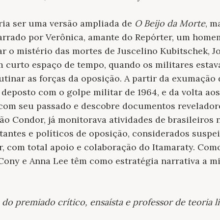
ia ser uma versão ampliada de
O Beijo da Morte
, m
narrado por Verônica, amante do Repórter, um home
r o mistério das mortes de Juscelino Kubitschek, J
 curto espaço de tempo, quando os militares estav
utinar as forças da oposição. A partir da exumação 
 deposto com o golpe militar de 1964, e da volta aos
 com seu passado e descobre documentos reveladores
o Condor, já monitorava atividades de brasileiros 
antes e políticos de oposição, considerados suspei
r, com total apoio e colaboração do Itamaraty. Como 
Cony e Anna Lee têm como estratégia narrativa a m
 do premiado crítico, ensaísta e professor de teoria l