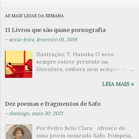
o
m
AS MAIS LIDAS DA SEMANA
e
n
11 Livros que são quase pornografia
t
-
sexta-feira, fevereiro 01, 2019
á
Ilustração: T. Hanuka O sexo
r
sempre esteve presente na
i
literatura, embora nem sempre de
o
maneira explícita. Há escritores
s
que mergulharam em sua própria
LEIA MAIS »
sexualidade como se a arte pudesse
ser campo para um exercício
Dez poemas e fragmentos de Safo
psicanalítico e findaram por revelar
-
domingo, maio 30, 2021
a partir dessa intimidade o lado
mais escuro sobre. Esta lista
Por Pedro Belo Clara Afresco de
apresenta um conjunto de livros
uma jovem nomeada Safo. Pompeia,
nos quais os escritores se