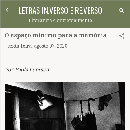
LETRAS IN.VERSO E RE.VERSO
Pular para o conteúdo principal
Literatura e entretenimento
O espaço mínimo para a memória
-
sexta-feira, agosto 07, 2020
Por Paula Luersen