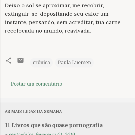
Deixo o sol se aproximar, me recobrir,
extinguir-se, depositando seu calor um
instante, pensando, sem acreditar, tua carne
recolocada no mundo, reavivada.
crônica
Paula Luersen
Postar um comentário
C
o
m
AS MAIS LIDAS DA SEMANA
e
n
11 Livros que são quase pornografia
t
-
sexta-feira, fevereiro 01, 2019