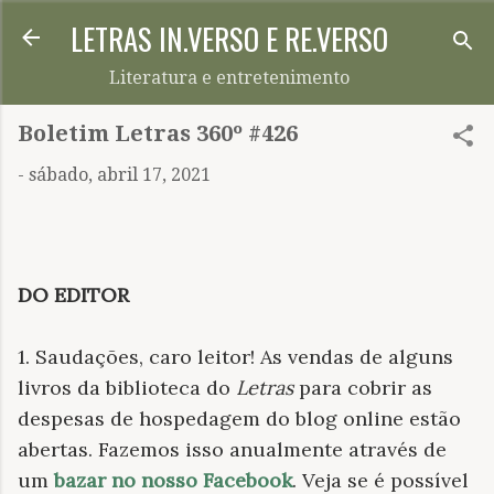
LETRAS IN.VERSO E RE.VERSO
Pular para o conteúdo principal
Literatura e entretenimento
Boletim Letras 360º #426
-
sábado, abril 17, 2021
DO EDITOR
1. Saudações, caro leitor! As vendas de alguns
livros da biblioteca do
Letras
para cobrir as
despesas de hospedagem do blog online estão
abertas. Fazemos isso anualmente através de
um
bazar no nosso Facebook
. Veja se é possível