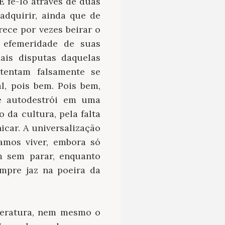
E fê-lo através de duas
adquirir, ainda que de
rece por vezes beirar o
a efemeridade de suas
ais disputas daquelas
 tentam falsamente se
, pois bem. Pois bem,
e autodestrói em uma
 da cultura, pela falta
icar. A universalização
amos viver, embora só
m sem parar, enquanto
mpre jaz na poeira da
teratura, nem mesmo o