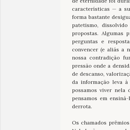
de eternidade foi dura
características — a s
forma bastante desigua
patetismo, dissolvid
propostas. Algumas p
perguntas e resposta
convencer (e aliás a
nossa contradição f
pressão onde a densida
de descanso, valorizaç
da informação leva à
possamos viver nela 
pensamos em ensiná-l
derrota.
Os chamados prêmios 