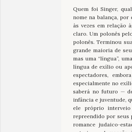
Quem foi Singer, qua
nome na balança, por 
às vezes em relação à
claro. Um polonês pelo
polonês. Terminou sua
grande maioria de seus
mas uma “língua”, uma
língua de exílio ou a
espectadores, embora
especialmente no exíl
saberá no futuro — d
infância e juventude, 
ele próprio intervei
repreendido por seus 
romance judaico-est