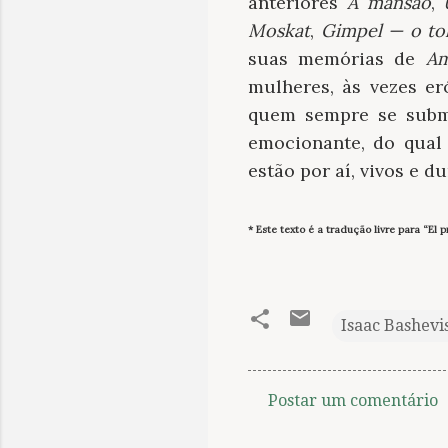
anteriores
A mansão
,
Moskat
,
Gimpel — o to
suas memórias de
Am
mulheres, às vezes er
quem sempre se subm
emocionante, do qual 
estão por aí, vivos e 
* Este texto é a tradução livre para “El
Isaac Bashevi
Postar um comentário
C