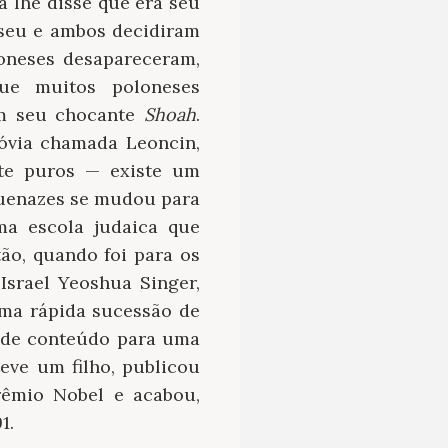
a lhe disse que era seu
 seu e ambos decidiram
oneses desapareceram,
que muitos poloneses
m seu chocante
Shoah
.
óvia chamada Leoncin,
nte puros — existe um
quenazes se mudou para
ma escola judaica que
ão, quando foi para os
srael Yeoshua Singer,
uma rápida sucessão de
ou de conteúdo para uma
eve um filho, publicou
rêmio Nobel e acabou,
1.