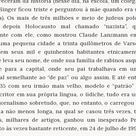
receram da história (nesse dia, na escola, um coleg
 Singer ficou triste e perguntou à mãe quando era
a). Os mais de três milhões e meio de judeus pol
 depois Holocausto mal chamado “nazista”, 
ente com ele, como mostrou Claude Lanzmann e
uma pequena cidade a trinta quilômetros de Vars
em seus mil e quinhentos habitantes etnicame
 leva seu nome, de onde sua família de rabinos as
e para a capital, onde seu pai trabalhava em u
l semelhante ao “de paz” ou algo assim. E até ent
35 com seu irmão mais velho, modelo e “patrão” I
ritor em sua própria língua, o iídiche, tudo era 
e jornalismo sobretudo, que, no entanto, o carreg
a não menos longa, na qual se casou três vezes, t
os, milhares de artigos, ganhou um inesperado P
o às vezes bastante reticente, em 24 de julho de 199