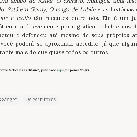
Um amigo de Kafka
,
O escravo
,
Inimigos: uma his
lo
,
Satã em
Goray
,
O mago de
Lublin
e as histórias
or e exílio
tão recentes entre nós. Ele é um j
ótico e até levemente pornográfico, rebelde aos
eteu e defendeu até mesmo de seus próprios at
você poderá se aproximar, acredito, já que algun
durante mais do que quase todos os outros.
 premio Nobel más solitario”, publicado
aqui
, no jornal
El País
.
s Singer
Os escritores