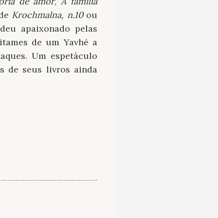
tória de amor
,
A família
 de
Krochmalna, n.10
ou
udeu apaixonado pelas
 ditames de um Yavhé a
aques. Um espetáculo
s de seus livros ainda