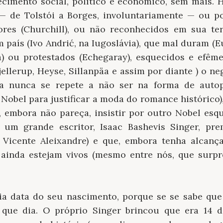
cimento social, político e econômico, sem mais.
— de Tolstói a Borges, involuntariamente — ou po
tores (Churchill), ou não reconhecidos em sua ter
país (Ivo Andrić, na Iugoslávia), que mal duram (Eu
) ou protestados (Echegaray), esquecidos e efême
ellerup, Heyse, Sillanpäa e assim por diante ) o n
ia nunca se repete a não ser na forma de autop
obel para justificar a moda do romance histórico)
 embora não pareça, insistir por outro Nobel esqu
 um grande escritor, Isaac Bashevis Singer, pr
 Vicente Aleixandre) e que, embora tenha alcança
 ainda estejam vivos (mesmo entre nós, que surp
ia data do seu nascimento, porque se se sabe que
ue dia. O próprio Singer brincou que era 14 d