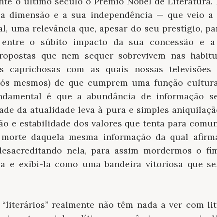
nte o último século o Prêmio Nobel de Literatura. 
ua dimensão e a sua independência — que veio a 
l, uma relevância que, apesar do seu prestígio, pa
o entre o súbito impacto da sua concessão e 
ropostas que nem sequer sobrevivem nas habitu
s caprichosas com as quais nossas televisões
 nós mesmos) de que cumprem uma função cultural
undamental é que a abundância de informação s
de da atualidade leva à pura e simples aniquilação
ão e estabilidade dos valores que tenta para comun
 morte daquela mesma informação da qual afirm
desacreditando nela, para assim mordermos o fi
a e exibi-la como uma bandeira vitoriosa que se
“literários” realmente não têm nada a ver com li