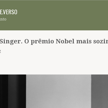
Pular para o conteúdo principal
RE.VERSO
ento
 Singer. O prêmio Nobel mais sozi
2