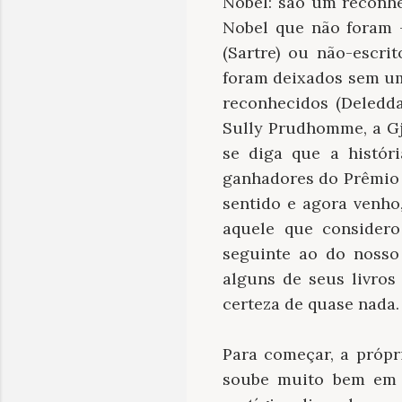
Nobel: são um reconhe
Nobel que não foram 
(Sartre) ou não-escri
foram deixados sem um 
reconhecidos (Deledda
Sully Prudhomme, a Gj
se diga que a histór
ganhadores do Prêmio N
sentido e agora venho,
aquele que considero
seguinte ao do nosso
alguns de seus livros
certeza de quase nada.
Para começar, a própr
soube muito bem em q