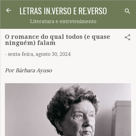
LETRAS IN.VERSO E RE.VERSO
Pular para o conteúdo principal
Literatura e entretenimento
O romance do qual todos (e quase
ninguém) falam
-
sexta-feira, agosto 30, 2024
Por Bárbara Ayuso