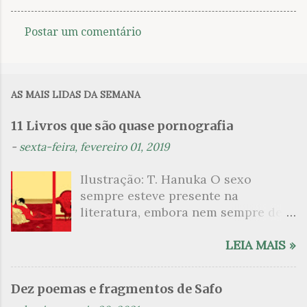
Postar um comentário
C
o
m
AS MAIS LIDAS DA SEMANA
e
n
11 Livros que são quase pornografia
t
-
sexta-feira, fevereiro 01, 2019
á
Ilustração: T. Hanuka O sexo
r
sempre esteve presente na
i
literatura, embora nem sempre de
o
maneira explícita. Há escritores
s
que mergulharam em sua própria
LEIA MAIS »
sexualidade como se a arte pudesse
ser campo para um exercício
Dez poemas e fragmentos de Safo
psicanalítico e findaram por revelar