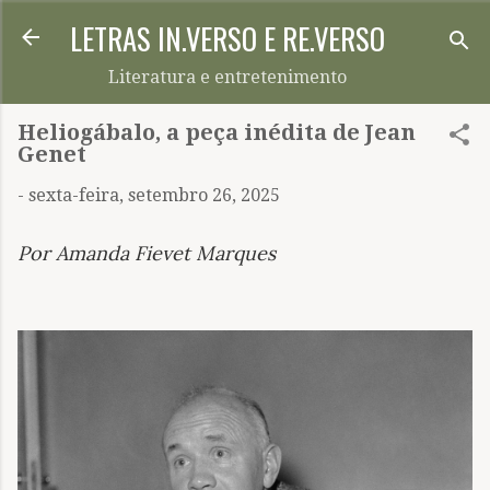
LETRAS IN.VERSO E RE.VERSO
Pular para o conteúdo principal
Literatura e entretenimento
Heliogábalo, a peça inédita de Jean
Genet
-
sexta-feira, setembro 26, 2025
Por Amanda Fievet Marques