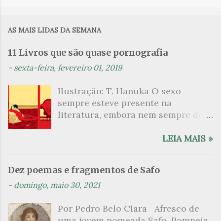
o
m
AS MAIS LIDAS DA SEMANA
e
n
11 Livros que são quase pornografia
t
-
sexta-feira, fevereiro 01, 2019
á
Ilustração: T. Hanuka O sexo
r
sempre esteve presente na
i
literatura, embora nem sempre de
o
maneira explícita. Há escritores
s
que mergulharam em sua própria
LEIA MAIS »
sexualidade como se a arte pudesse
ser campo para um exercício
Dez poemas e fragmentos de Safo
psicanalítico e findaram por revelar
-
domingo, maio 30, 2021
a partir dessa intimidade o lado
mais escuro sobre. Esta lista
Por Pedro Belo Clara Afresco de
apresenta um conjunto de livros
uma jovem nomeada Safo. Pompeia,