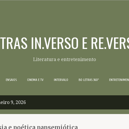
Pular para o conteúdo principal
ETRAS IN.VERSO E RE.VER
Literatura e entretenimento
ENSAIOS
CINEMA E TV
INTERVALO
BO LETRAS 360º
ENTRETENIME
eiro 9, 2026
sia e poética pansemiótica