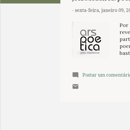
t
a
-
sexta-feira, janeiro 09, 
g
e
Por
n
reve
part
s
poe
bast
dem
quan
coor
Postar um comentári
Simõ
“Pov
hom
de 
John
sim