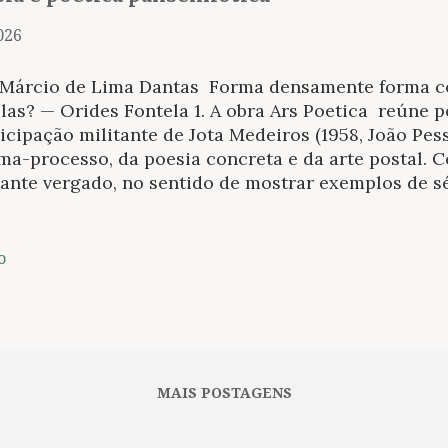
2026
 Márcio de Lima Dantas Forma densamente forma c
las? — Orides Fontela 1. A obra Ars Poetica reúne p
icipação militante de Jota Medeiros (1958, João Pe
ma-processo, da poesia concreta e da arte postal. 
ante vergado, no sentido de mostrar exemplos de sé
onstrando nessa curvatura estética o que foi capaz
tidade e qualidade. São trabalhos produzidos entre 
denação editorial e o projeto gráfico são do comp
o
es, pelo selo editorial Sol Negro. O livro é dividid
is”, “Kinema” e “Documenta”. Ao longo de um folhea
enagens a uma série de pessoas, tais como Wladem
Campos, Haroldo de Campos, Álvaro de Sá, Dácio Gal
 Cage, Erik Satie e Avelino Araújo. Essas homenage
MAIS POSTAGENS
ples admiração, funcionam como vet...