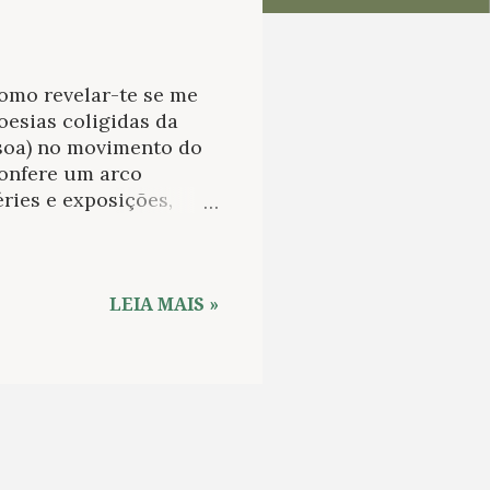
omo revelar-te se me
oesias coligidas da
ssoa) no movimento do
Confere um arco
ries e exposições,
 de produzir em
1975 e 2007. A
etente designer Márcio
o em três seções:
LEIA MAIS »
r atento, constatam-se
ir Dias-Pino, Augusto
vão, Afonso Martins,
ns, mais do que