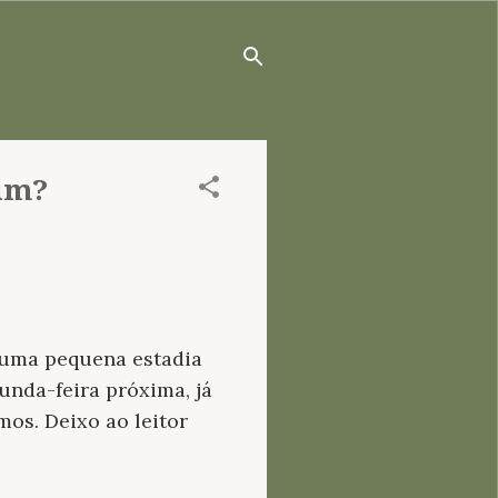
uim?
a uma pequena estadia
unda-feira próxima, já
mos. Deixo ao leitor