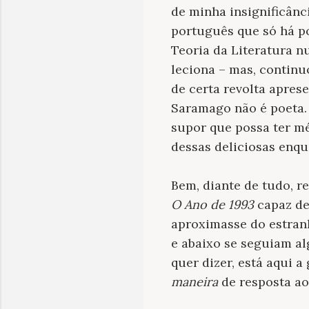
de minha insignificân
português que só há p
Teoria da Literatura n
leciona – mas, continu
de certa revolta apres
Saramago não é poeta. 
supor que possa ter mé
dessas deliciosas enqu
Bem, diante de tudo, r
O Ano de 1993
capaz d
aproximasse do estran
e abaixo se seguiam al
quer dizer, está aqui 
maneira
de resposta ao 