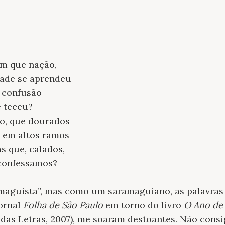
em que nação,
ade se aprendeu
a confusão
 teceu?
o, que dourados
 em altos ramos
s que, calados,
 confessamos?
maguista”, mas como um saramaguiano, as palavras 
jornal
Folha de São Paulo
em torno do livro
O Ano de
as Letras, 2007), me soaram destoantes. Não consi