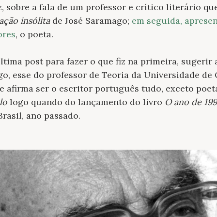
ez, sobre a fala de um professor e crítico literário q
ção insólita
de José Saramago;
em seguida, aprese
ores
, o poeta.
ltima post para fazer o que fiz na primeira, sugeri
go, esse do professor de Teoria da Universidade d
le afirma ser o escritor português tudo, exceto poet
lo
logo quando do lançamento do livro
O ano de 19
Brasil, ano passado.