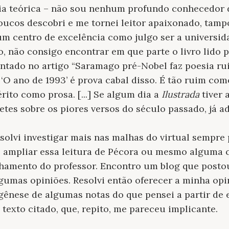
cia teórica – não sou nenhum profundo conhecedor 
oucos descobri e me tornei leitor apaixonado, tamp
um centro de excelência como julgo ser a universi
o, não consigo encontrar em que parte o livro lido 
entado no artigo “Saramago pré-Nobel faz poesia rui
‘O ano de 1993’ é prova cabal disso. É tão ruim com
rito como prosa. [...] Se algum dia a
Ilustrada
tiver 
etes sobre os piores versos do século passado, já a
esolvi investigar mais nas malhas do virtual sempr
e ampliar essa leitura de Pécora ou mesmo alguma
hamento do professor. Encontro um blog que posto
gumas opiniões. Resolvi então oferecer a minha opi
a gênese de algumas notas do que pensei a partir de
texto citado, que, repito, me pareceu implicante.