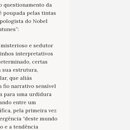
ao questionamento da
é poupada pelas tintas
apologista do Nobel
ntunes”:
 misterioso e sedutor
inhos interpretativos
determinado, certas
 sua estrutura,
ar, que aliás
 fio narrativo sensível
am para uma urdidura
tando entre um
fica, pela primeira vez
vergência “deste mundo
so e a tendência