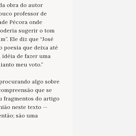
da obra do autor
ouco professor de
dade Pécora onde
poderia sugerir o tom
m”. Ele diz que “José
o poesia que deixa até
a idéia de fazer uma
dianto meu voto.”
e procurando algo sobre
 compreensão que se
u fragmentos do artigo
nião neste texto —
 então; são uma