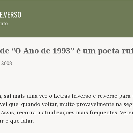
Pular para o conteúdo principal
RE.VERSO
ento
de “O Ano de 1993” é um poeta r
, 2008
, sai mais uma vez o Letras in.verso e re.verso par
vel que, quando voltar, muito provavelmente na seg
ssis, recorra a atualizações mais frequentes. Vere
 o que falar.