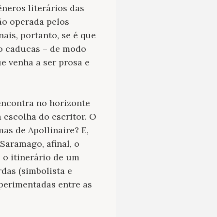
neros literários das
ão operada pelos
nais, portanto, se é que
ão caducas – de modo
e venha a ser prosa e
encontra no horizonte
 escolha do escritor. O
as de Apollinaire? E,
Saramago, afinal, o
 o itinerário de um
rdas (simbolista e
xperimentadas entre as