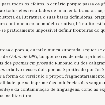
 para todos os efeitos, o cenário porque passa os gê
São todos eles resultados de uma lenta transformaç
istória da literatura e suas bases definidoras, origi
ora continuem como modelo criativo, há muito est
se praticamente impossível definir fronteiras do qu
 prosa e poesia, questão nunca superada, sequer se 
o de
O Ano de 1993
, tampouco reside nela a primeira
ois dos
poemas em prosa
de Rimbaud ou dos caligram
smo
criativo desses dois poetas é praticado por José 
er a forma do versículo e propor, fragmentariamente,
tualidade que se imprime das influências das vangua
mente) e da contaminação de linguagens, como as e
a, na literatura.