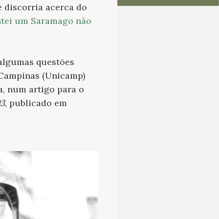
ue discorria acerca do
ntei um Saramago não
r algumas questões
e Campinas (Unicamp)
a, num artigo para o
93
, publicado em