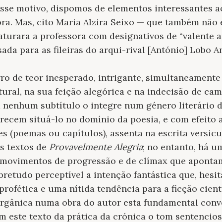
esse motivo, dispomos de elementos interessantes 
ora. Mas, cito Maria Alzira Seixo — que também não 
aturara a professora com designativos de “valente 
da para as fileiras do arqui-rival [António] Lobo A
ro de teor inesperado, intrigante, simultaneamente
tural, na sua feição alegórica e na indecisão de cam
 nenhum subtítulo o integre num género literário 
recem situá-lo no domínio da poesia, e com efeito a
s (poemas ou capítulos), assenta na escrita versicul
s textos de
Provavelmente Alegria
; no entanto, há um
m movimentos de progressão e de clímax que apont
bretudo perceptível a intenção fantástica que, hesi
rofética e uma nítida tendência para a ficção cientí
rgânica numa obra do autor esta fundamental con
im este texto da prática da crónica o tom sentencio