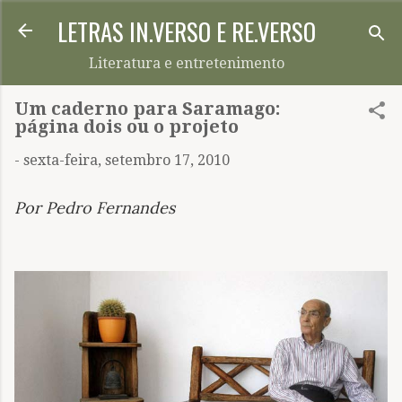
LETRAS IN.VERSO E RE.VERSO
Pular para o conteúdo principal
Literatura e entretenimento
Um caderno para Saramago:
página dois ou o projeto
-
sexta-feira, setembro 17, 2010
Por Pedro Fernandes