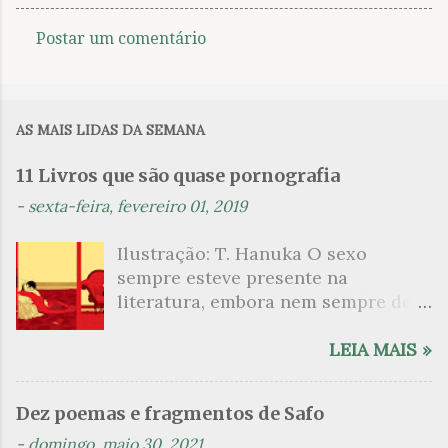
Postar um comentário
C
o
m
AS MAIS LIDAS DA SEMANA
e
n
11 Livros que são quase pornografia
t
-
sexta-feira, fevereiro 01, 2019
á
Ilustração: T. Hanuka O sexo
r
sempre esteve presente na
i
literatura, embora nem sempre de
o
maneira explícita. Há escritores
s
que mergulharam em sua própria
LEIA MAIS »
sexualidade como se a arte pudesse
ser campo para um exercício
Dez poemas e fragmentos de Safo
psicanalítico e findaram por revelar
-
domingo, maio 30, 2021
a partir dessa intimidade o lado