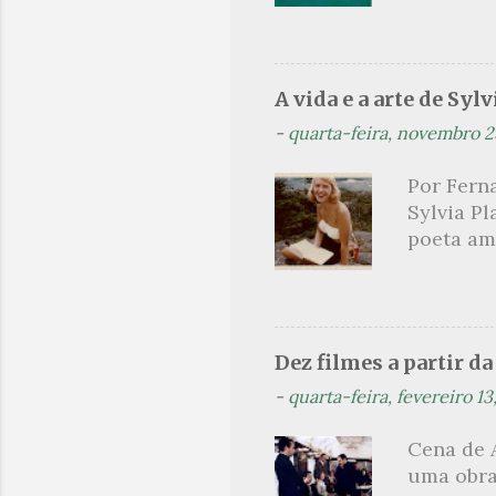
sinopse a
leitor, c
parcimon
de guia é
A vida e a arte de Sylv
leitura 
-
quarta-feira, novembro 2
paralelo
como met
Por Ferna
heróico 
Sylvia Pl
próprio 
poeta am
explicati
lendária
como mul
não era a
homens c
Dez filmes a partir d
Hughes. 
-
quarta-feira, fevereiro 13
aluna des
foi conv
Cena de 
temporad
uma obra
ao livro 