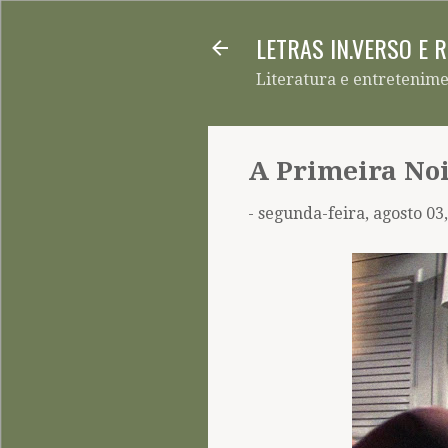
LETRAS IN.VERSO E 
Literatura e entretenim
A Primeira No
-
segunda-feira, agosto 03