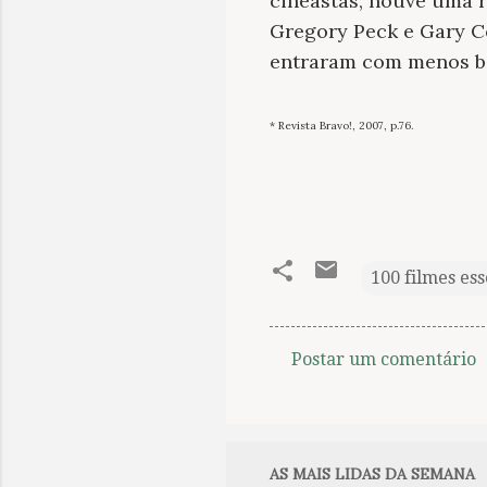
cineastas, houve uma r
Gregory Peck e Gary Co
entraram com menos be
* Revista Bravo!, 2007, p.76.
100 filmes ess
Postar um comentário
C
o
m
e
AS MAIS LIDAS DA SEMANA