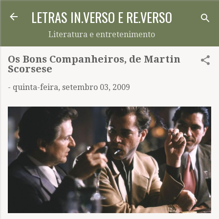
LETRAS IN.VERSO E RE.VERSO
Pular para o conteúdo principal
Literatura e entretenimento
Os Bons Companheiros, de Martin
Scorsese
-
quinta-feira, setembro 03, 2009