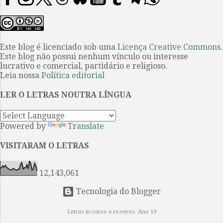
natureza linguística dual: a Ilíada e
bem-colocada socialmente que se
a Odisseia são, ao mesmo tempo,
dedicava à importação de carnes e
canto e memória, invocação do
queijos europeus, publicou seu
presente e uma evocação do
primeiro conto...
Este blog é licenciado sob uma
Licença Creative Commons
.
passado. Captam a história —
Este blog não possui nenhum vínculo ou interesse
mítica, mitológica e fundacional —
lucrativo e comercial, partidário e religioso.
por meio da sequência narrativa,
Leia nossa
Política editorial
interrompida por epítetos e
LER O LETRAS NOUTRA LÍNGUA
fórmulas que reiteram a posição e a
função de cada personagem e de
cada intercâmbio ritual. Aquiles é
Powered by
Translate
“o de pés velozes”, Odisseu é
“ardiloso”. O primeiro é treinado
VISITARAM O LETRAS
para a guerra e a glória; o segundo,
para a estratégia e a retórica.
12,143,061
Ambos lutam em ...
Tecnologia do Blogger
Letras in.verso e re.verso. Ano 19