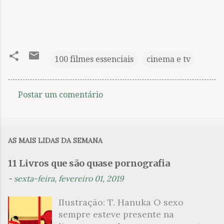
100 filmes essenciais
cinema e tv
Postar um comentário
C
o
m
AS MAIS LIDAS DA SEMANA
e
n
11 Livros que são quase pornografia
t
-
sexta-feira, fevereiro 01, 2019
á
Ilustração: T. Hanuka O sexo
r
sempre esteve presente na
i