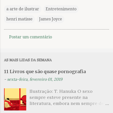
a arte de ilustrar
Entretenimento
henri matisse
James Joyce
Postar um comentário
C
o
m
AS MAIS LIDAS DA SEMANA
e
n
11 Livros que são quase pornografia
t
-
sexta-feira, fevereiro 01, 2019
á
Ilustração: T. Hanuka O sexo
r
sempre esteve presente na
i
literatura, embora nem sempre de
o
maneira explícita. Há escritores
s