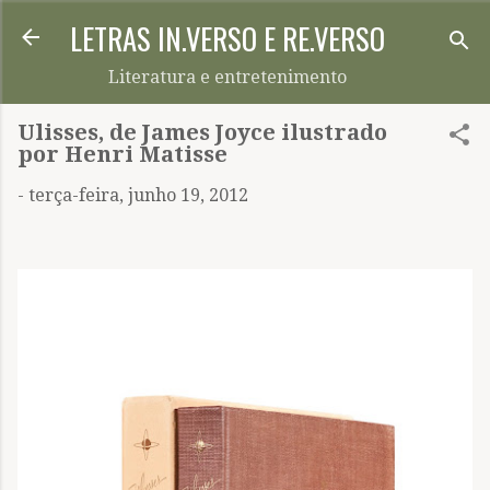
LETRAS IN.VERSO E RE.VERSO
Pular para o conteúdo principal
Literatura e entretenimento
Ulisses, de James Joyce ilustrado
por Henri Matisse
-
terça-feira, junho 19, 2012