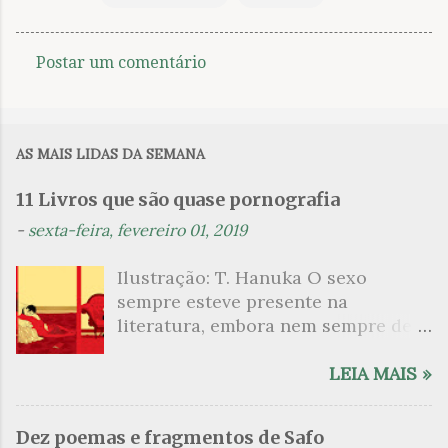
Postar um comentário
C
o
m
AS MAIS LIDAS DA SEMANA
e
n
11 Livros que são quase pornografia
t
-
sexta-feira, fevereiro 01, 2019
á
Ilustração: T. Hanuka O sexo
r
sempre esteve presente na
i
literatura, embora nem sempre de
o
maneira explícita. Há escritores
s
que mergulharam em sua própria
LEIA MAIS »
sexualidade como se a arte pudesse
ser campo para um exercício
Dez poemas e fragmentos de Safo
psicanalítico e findaram por revelar