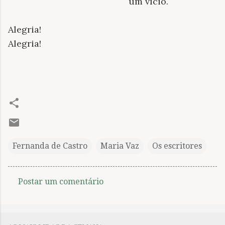
um vício.
Alegria!
Alegria!
Fernanda de Castro
Maria Vaz
Os escritores
Postar um comentário
C
o
m