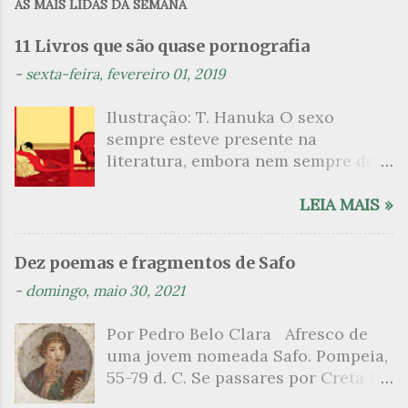
AS MAIS LIDAS DA SEMANA
e
n
11 Livros que são quase pornografia
t
-
sexta-feira, fevereiro 01, 2019
á
Ilustração: T. Hanuka O sexo
r
sempre esteve presente na
i
literatura, embora nem sempre de
o
maneira explícita. Há escritores
s
que mergulharam em sua própria
LEIA MAIS »
sexualidade como se a arte pudesse
ser campo para um exercício
Dez poemas e fragmentos de Safo
psicanalítico e findaram por revelar
-
domingo, maio 30, 2021
a partir dessa intimidade o lado
mais escuro sobre. Esta lista
Por Pedro Belo Clara Afresco de
apresenta um conjunto de livros
uma jovem nomeada Safo. Pompeia,
nos quais os escritores se
55-79 d. C. Se passares por Creta 1
desnudam, livros que dispensam o
vem ao templo sagrado, onde mais
pudor para narrar cenas de elevado