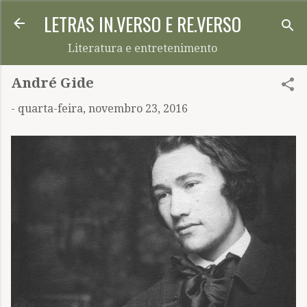
LETRAS IN.VERSO E RE.VERSO
Pular para o conteúdo principal
Literatura e entretenimento
André Gide
-
quarta-feira, novembro 23, 2016