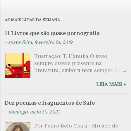
o
m
AS MAIS LIDAS DA SEMANA
e
n
11 Livros que são quase pornografia
t
-
sexta-feira, fevereiro 01, 2019
á
Ilustração: T. Hanuka O sexo
r
sempre esteve presente na
i
literatura, embora nem sempre de
o
maneira explícita. Há escritores
s
que mergulharam em sua própria
LEIA MAIS »
sexualidade como se a arte pudesse
ser campo para um exercício
Dez poemas e fragmentos de Safo
psicanalítico e findaram por revelar
-
domingo, maio 30, 2021
a partir dessa intimidade o lado
mais escuro sobre. Esta lista
Por Pedro Belo Clara Afresco de
apresenta um conjunto de livros