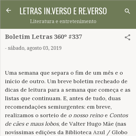
LETRAS IN.VERSO E RE.VERSO
Pular para o conteúdo principal
Literatura e entretenimento
Boletim Letras 360º #337
-
sábado, agosto 03, 2019
Uma semana que separa o fim de um mês e o
início de outro. Um breve boletim recheado de
dicas de leitura para a semana que começa e as
listas que continuam. E, antes de tudo, duas
recomendações semiurgentes: em breve,
realizamos o sorteio de
o nosso reino
e
Contos
de cães e maus lobos
, de Valter Hugo Mãe (nas
novíssimas edições da Biblioteca Azul / Globo