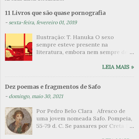
e
n
11 Livros que são quase pornografia
t
-
sexta-feira, fevereiro 01, 2019
á
Ilustração: T. Hanuka O sexo
r
sempre esteve presente na
i
literatura, embora nem sempre de
o
maneira explícita. Há escritores
s
que mergulharam em sua própria
LEIA MAIS »
sexualidade como se a arte pudesse
ser campo para um exercício
Dez poemas e fragmentos de Safo
psicanalítico e findaram por revelar
-
domingo, maio 30, 2021
a partir dessa intimidade o lado
mais escuro sobre. Esta lista
Por Pedro Belo Clara Afresco de
apresenta um conjunto de livros
uma jovem nomeada Safo. Pompeia,
nos quais os escritores se
55-79 d. C. Se passares por Creta 1
desnudam, livros que dispensam o
vem ao templo sagrado, onde mais
pudor para narrar cenas de elevado