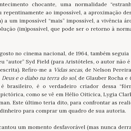
tecimento chocante, uma normalidade “estranh
u repentinamente ao impossível, a aproximação dess
m) a um impossível “mais” impossível, a vivência á
olução (im)possível, que pode ser o retorno à norm
 gosto no cinema nacional, de 1964, também seguia
eu “autor” Syd Field (para Aristóteles, o autor não 
escrita). Refiro-me a
Vidas secas
, de Nelson Pereir
,
Deus e o diabo na terra do sol
, de Glauber Rocha e
 brasileiro, é o verdadeiro criador dessa “fórm
é pictórica, como se vê em Hélio Oiticica, Lygia Clar
n. Este último teria dito, para confrontar as rea
a dinheiro para comprar um quadro de sua autoria.
antou um momento desfavorável (mas nunca derrad