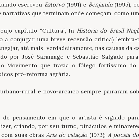
quando escreveu
Estorvo
(1991) e
Benjamin
(1995), 
re narrativas que terminam onde começam, como uma
cujo capítulo “Cultura”, In
História do Brasil Naç
o a conjugar uma breve recensão crítica) lembra-
engajar, até mais verdadeiramente, nas causas da 
o por José Saramago e Sebastião Salgado para,
 o Movimento que trazia o fôlego fortíssimo d
uicos pró-reforma agrária.
s urbano-rural e novo-arcaico sempre pairaram sobr
e pensamento em que o artista é vigiado para
dizer, criando, por seu turno, pináculos e minaret
, com suas obras
Ária de estação
(1973);
A poesia do