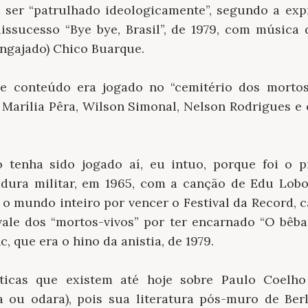
ra ser “patrulhado ideologicamente”, segundo a ex
issucesso “Bye bye, Brasil”, de 1979, com música
 engajado) Chico Buarque.
e conteúdo era jogado no “cemitério dos mortos-v
 Marília Pêra, Wilson Simonal, Nelson Rodrigues e 
o tenha sido jogado aí, eu intuo, porque foi o 
adura militar, em 1965, com a canção de Edu Lobo 
 o mundo inteiro por vencer o Festival da Record, c
ale dos “mortos-vivos” por ter encarnado “O bêbado
c, que era o hino da anistia, de 1979.
ticas que existem até hoje sobre Paulo Coelh
ca ou odara), pois sua literatura pós-muro de Ber