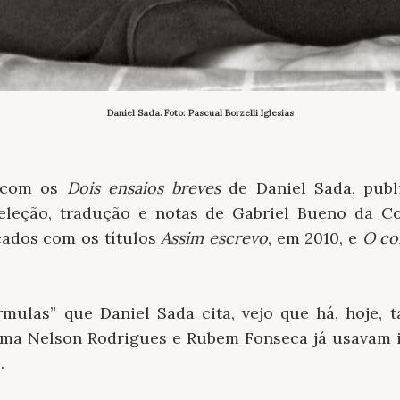
Daniel Sada. Foto: Pascual Borzelli Iglesias
o com os
Dois ensaios breves
de Daniel Sada, publ
seleção, tradução e notas de Gabriel Bueno da C
cados com os títulos
Assim escrevo
, em 2010, e
O co
rmulas” que Daniel Sada cita, vejo que há, hoje,
orma Nelson Rodrigues e Rubem Fonseca já usavam i
s.