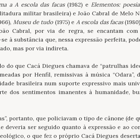
a a A escola das facas
(1982) e
Elementos: poesia
ditadura militar brasileira) e João Cabral de Melo
966),
Museu de tudo
(1975) e
A escola das facas
(1980
João Cabral, por via de regra, se encantam co
se à substância que, nessa expressão perfeita, pod
ado, mas por via indireta.
lado do que Cacá Diegues chamava de “patrulhas ideo
omeadas por Henfil, remissivas à música “Odara”, 
dade brasileira num suporte expressivo mais unive
orte dos sentimentos imanentes à humanidade, bu
as”, portanto, que policiavam o tipo de cânone (de
que deveria ser seguido quanto à expressão e ao co
eológico, o que fez o próprio Cacá Diegues desert