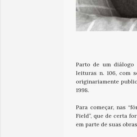
Parto de um diálog
leituras n. 106, com 
originariamente publi
1998.
Para começar, nas “fó
Field”, que de certa f
em parte de suas obra