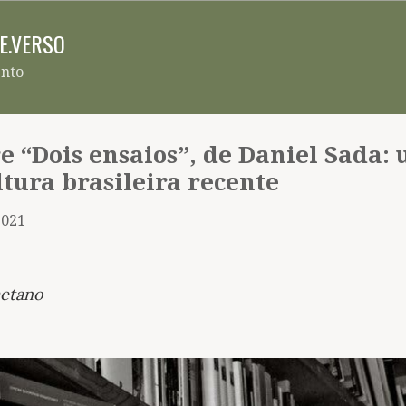
Pular para o conteúdo principal
RE.VERSO
ento
e “Dois ensaios”, de Daniel Sada:
ltura brasileira recente
2021
aetano