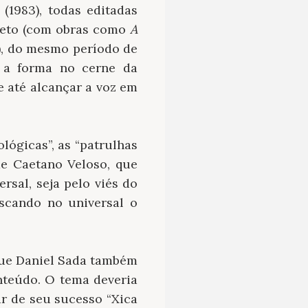
(1983), todas editadas
 Neto (com obras como
A
), do mesmo período de
m a forma no cerne da
e até alcançar a voz em
lógicas”, as “patrulhas
de Caetano Veloso, que
rsal, seja pelo viés do
scando no universal o
 que Daniel Sada também
nteúdo. O tema deveria
ar de seu sucesso “Xica