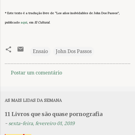
* Este texto é a tradução livre de “Los años inolvidables de John Dos Passos”,
publicado
aqui
, em
El Cultural
.
Ensaio
John Dos Passos
Postar um comentário
C
o
m
AS MAIS LIDAS DA SEMANA
e
n
11 Livros que são quase pornografia
t
-
sexta-feira, fevereiro 01, 2019
á