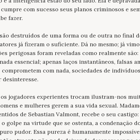
o e a inteligência estão do seu lado. Ela é depravad
e cumpre com sucesso seus planos criminosos e se
be fazer.
são destruídos de uma forma ou de outra no final d
atores já fizeram o suficiente. Dá no mesmo; já vim
ões perigosas foram reveladas como realmente são: 
 nada essencial; apenas laços instantâneos, falsas a
o comprometem com nada, sociedades de indivíduo
 desinteresse.
e os jogadores experientes trocam ilustram-nos mui
omens e mulheres gerem a sua vida sexual. Madame
entidos de Sebastian Valmont, recebe o seu castigo:
 o golpe na virtude que se ostenta, a condenação d
 puro pudor. Essa pureza é humanamente impossível