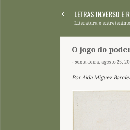
LETRAS IN.VERSO E 
Literatura e entretenim
O jogo do pode
-
sexta-feira, agosto 25, 2
Por Aida Míguez Barcie