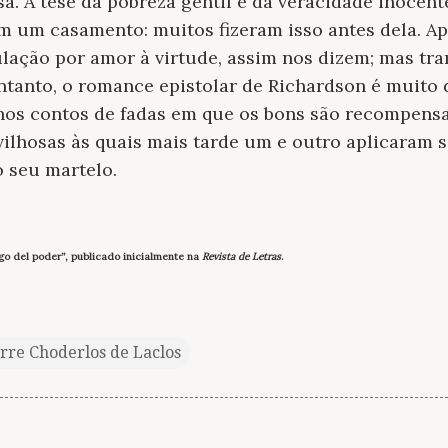
. A tese da pobreza gentil e da veracidade inocente
 um casamento: muitos fizeram isso antes dela. Ap
ulação por amor à virtude, assim nos dizem; mas tr
tanto, o romance epistolar de Richardson é muito di
os contos de fadas em que os bons são recompensad
ilhosas às quais mais tarde um e outro aplicaram s
o seu martelo.
uego del poder”, publicado inicialmente na
Revista de Letras
.
rre Choderlos de Laclos