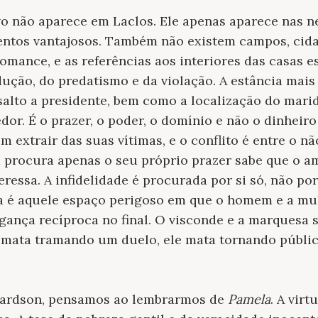
o não aparece em Laclos. Ele apenas aparece nas 
entos vantajosos. Também não existem campos, cida
romance, e as referências aos interiores das casas e
ção, do predatismo e da violação. A estância mais 
alto a presidente, bem como a localização do mari
or. É o prazer, o poder, o domínio e não o dinheir
 extrair das suas vítimas, e o conflito é entre o n
 procura apenas o seu próprio prazer sabe que o am
eressa. A infidelidade é procurada por si só, não p
a é aquele espaço perigoso em que o homem e a m
ngança recíproca no final. O visconde e a marquesa
a mata tramando um duelo, ele mata tornando públic
hardson, pensamos ao lembrarmos de
Pamela
. A vir