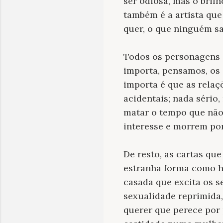
ser odiosa, mas o brilh
também é a artista qu
quer, o que ninguém sa
Todos os personagens 
importa, pensamos, os 
importa é que as relaç
acidentais; nada sério,
matar o tempo que nã
interesse e morrem por
De resto, as cartas qu
estranha forma como h
casada que excita os s
sexualidade reprimida,
querer que perece por