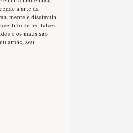
 é certamente falsa.
rende a arte da
ama, mente e dissimula
vertido de ler, talvez
os ​​e os maus são
eu arpão, seu