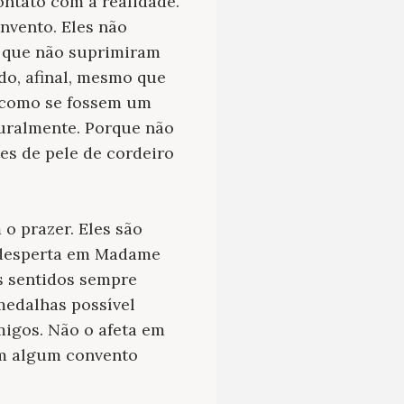
ntato com a realidade.
nvento. Eles não
s que não suprimiram
do, afinal, mesmo que
s como se fossem um
turalmente. Porque não
tes de pele de cordeiro
o prazer. Eles são
ão desperta em Madame
s sentidos sempre
edalhas possível
migos. Não o afeta em
em algum convento