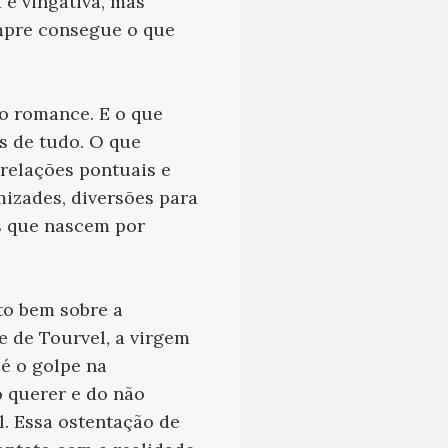
a e vingativa, mas
mpre consegue o que
o romance. E o que
os de tudo. O que
relações pontuais e
mizades, diversões para
s que nascem por
to bem sobre a
 de Tourvel, a virgem
 é o golpe na
o querer e do não
. Essa ostentação de