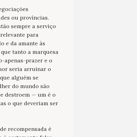
negociações
des ou províncias.
stão sempre a serviço
relevante para
do e da amante às
o que tanto a marquesa
ão-apenas-prazer e o
or seria arruinar o
orque alguém se
ulher do mundo são
 se destroem — um é o
as o que deveriam ser
tude recompensada é