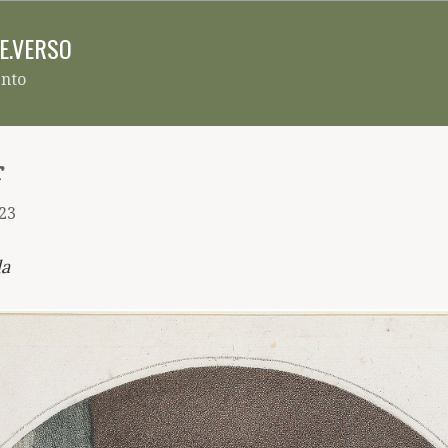
Pular para o conteúdo principal
RE.VERSO
ento
r
023
la