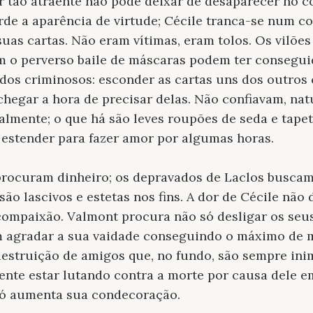
 tão atraente não pode deixar de desaparecer no co
e a aparência de virtude; Cécile tranca-se num co
as cartas. Não eram vítimas, eram tolos. Os vilõe
am o perverso baile de máscaras podem ter consegui
 dos criminosos: esconder as cartas uns dos outro
 chegar a hora de precisar delas. Não confiavam, na
ralmente; o que há são leves roupões de seda e tape
 estender para fazer amor por algumas horas.
procuram dinheiro; os depravados de Laclos buscam 
são lascivos e estetas nos fins. A dor de Cécile n
ompaixão. Valmont procura não só desligar os seu
 agradar a sua vaidade conseguindo o máximo de m
destruição de amigos que, no fundo, são sempre ini
dente estar lutando contra a morte por causa dele 
só aumenta sua condecoração.