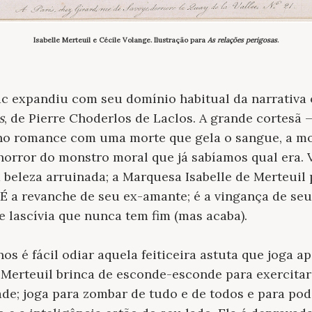
Isabelle Merteuil e Cécile Volange. Ilustração para
As relações perigosas
.
zac expandiu com seu domínio habitual da narrativa
s
, de Pierre Choderlos de Laclos. A grande cortesã —
no romance com uma morte que gela o sangue, a mo
horror do monstro moral que já sabíamos qual era. 
 beleza arruinada; a Marquesa Isabelle de Merteuil
. É a revanche de seu ex-amante; é a vingança de seu
e lascívia que nunca tem fim (mas acaba).
s é fácil odiar aquela feiticeira astuta que joga a
erteuil brinca de esconde-esconde para exercitar 
de; joga para zombar de tudo e de todos e para pod