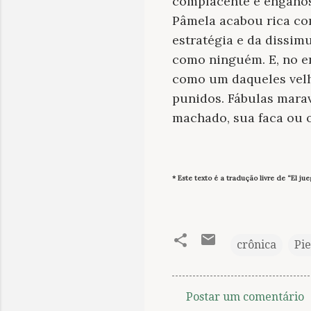
complacente e enganosa
Pâmela acabou rica com
estratégia e da dissim
como ninguém. E, no en
como um daqueles velh
punidos. Fábulas marav
machado, sua faca ou 
* Este texto é a tradução livre de “El j
crônica
Pie
Postar um comentário
C