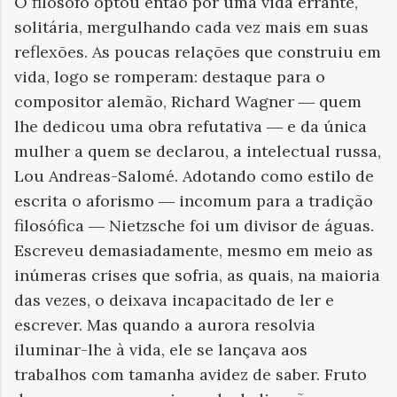
O filósofo optou então por uma vida errante,
solitária, mergulhando cada vez mais em suas
reflexões. As poucas relações que construiu em
vida, logo se romperam: destaque para o
compositor alemão, Richard Wagner
quem
—
lhe dedicou uma obra refutativa
e da única
—
mulher a quem se declarou, a intelectual russa,
Lou Andreas-Salomé. Adotando como estilo de
escrita o aforismo
incomum para a tradição
—
filosófica
Nietzsche foi um divisor de águas.
—
Escreveu demasiadamente, mesmo em meio as
inúmeras crises que sofria, as quais, na maioria
das vezes, o deixava incapacitado de ler e
escrever. Mas quando a aurora resolvia
iluminar-lhe à vida, ele se lançava aos
trabalhos com tamanha avidez de saber. Fruto