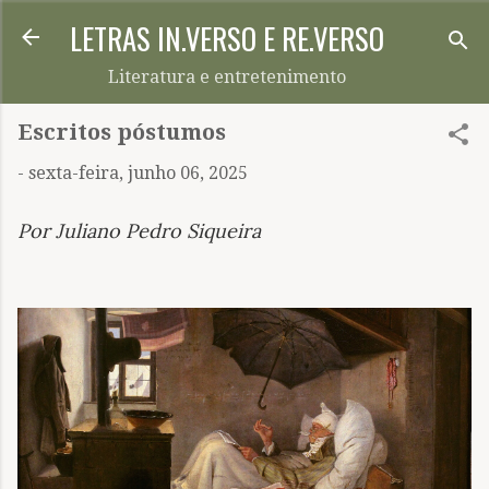
LETRAS IN.VERSO E RE.VERSO
Pular para o conteúdo principal
Literatura e entretenimento
Escritos póstumos
-
sexta-feira, junho 06, 2025
Por Juliano Pedro Siqueira