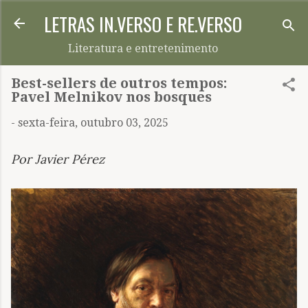
LETRAS IN.VERSO E RE.VERSO
Pular para o conteúdo principal
Literatura e entretenimento
Best-sellers de outros tempos:
Pavel Melnikov nos bosques
-
sexta-feira, outubro 03, 2025
Por Javier Pérez