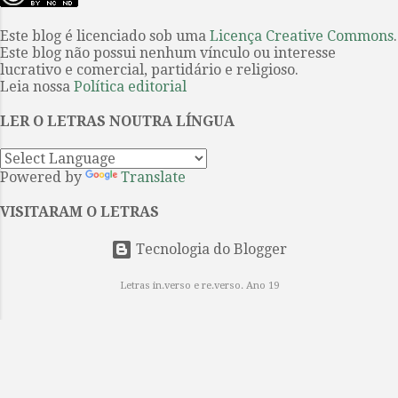
anúncio da organização da Festa
de Listerdale . O filme o primeiro
Literária Internacional de Paraty
Este blog é licenciado sob uma
Licença Creative Commons
.
sobre uma obra de Agatha Christie
Este blog não possui nenhum vínculo ou interesse
(Flip) de que a poeta paulista é a
a ser produzido int...
lucrativo e comercial, partidário e religioso.
homenageada na edição do evento
Leia nossa
Política editorial
de 2026. Projeto tem fixação dos
textos por Ieda Lebensztayin . 1. A
LER O LETRAS NOUTRA LÍNGUA
poesia breve e densa de Orides
Fontela coincide com a sua obra,
Powered by
Translate
constituída por apenas cinco livros
avessos aos modismos de seu
VISITARAM O LETRAS
tempo e por isso entre os mais
singulares da poesia brasileira do
Tecnologia do Blogger
século XX. Quando se mudou...
Letras in.verso e re.verso. Ano 19