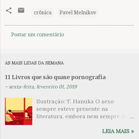
crônica
Pavel Melnikov
Postar um comentário
C
o
m
AS MAIS LIDAS DA SEMANA
e
n
11 Livros que são quase pornografia
t
-
sexta-feira, fevereiro 01, 2019
á
Ilustração: T. Hanuka O sexo
r
sempre esteve presente na
i
literatura, embora nem sempre de
o
maneira explícita. Há escritores
s
que mergulharam em sua própria
LEIA MAIS »
sexualidade como se a arte pudesse