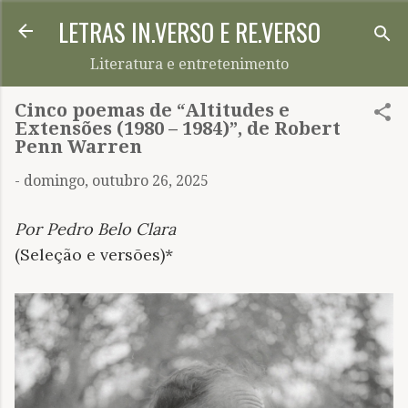
LETRAS IN.VERSO E RE.VERSO
Pular para o conteúdo principal
Literatura e entretenimento
Cinco poemas de “Altitudes e
Extensões (1980 – 1984)”, de Robert
Penn Warren
-
domingo, outubro 26, 2025
Por Pedro Belo Clara
(Seleção e versões)*