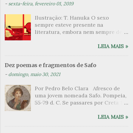
t
-
sexta-feira, fevereiro 01, 2019
á
Ilustração: T. Hanuka O sexo
r
sempre esteve presente na
i
literatura, embora nem sempre de
o
maneira explícita. Há escritores
s
que mergulharam em sua própria
LEIA MAIS »
sexualidade como se a arte pudesse
ser campo para um exercício
Dez poemas e fragmentos de Safo
psicanalítico e findaram por revelar
-
domingo, maio 30, 2021
a partir dessa intimidade o lado
mais escuro sobre. Esta lista
Por Pedro Belo Clara Afresco de
apresenta um conjunto de livros
uma jovem nomeada Safo. Pompeia,
nos quais os escritores se
55-79 d. C. Se passares por Creta 1
desnudam, livros que dispensam o
vem ao templo sagrado, onde mais
pudor para narrar cenas de elevado
grato é o pomar de macieiras e do
LEIA MAIS »
tom. Christine Angot, até o presente
altar sobe um perfume de incenso.
uma romancista francesa quase
Aqui, onde a sombra é a das rosas,
desconhecida no Brasil embora