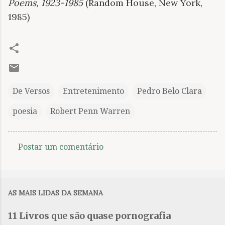
Poems, 1923-1985
(Random House, New York,
1985)
De Versos
Entretenimento
Pedro Belo Clara
poesia
Robert Penn Warren
Postar um comentário
C
o
m
AS MAIS LIDAS DA SEMANA
e
n
11 Livros que são quase pornografia