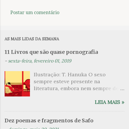
t
á
Postar um comentário
r
i
o
AS MAIS LIDAS DA SEMANA
s
11 Livros que são quase pornografia
-
sexta-feira, fevereiro 01, 2019
Ilustração: T. Hanuka O sexo
sempre esteve presente na
literatura, embora nem sempre de
maneira explícita. Há escritores
que mergulharam em sua própria
LEIA MAIS »
sexualidade como se a arte pudesse
ser campo para um exercício
Dez poemas e fragmentos de Safo
psicanalítico e findaram por revelar