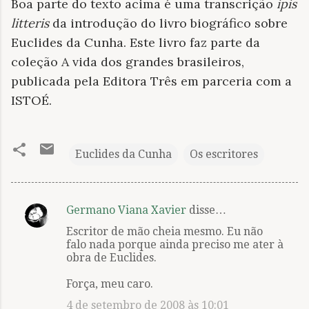
Boa parte do texto acima é uma transcrição
ipis
litteris
da introdução do livro biográfico sobre
Euclides da Cunha. Este livro faz parte da
coleção A vida dos grandes brasileiros,
publicada pela Editora Três em parceria com a
ISTOÉ.
Euclides da Cunha
Os escritores
Germano Viana Xavier
disse…
C
Escritor de mão cheia mesmo. Eu não
o
falo nada porque ainda preciso me ater à
m
obra de Euclides.
e
Força, meu caro.
n
4 de setembro de 2008 às 10:01