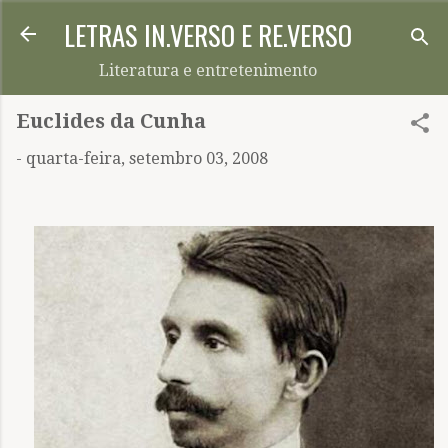
LETRAS IN.VERSO E RE.VERSO
Pular para o conteúdo principal
Literatura e entretenimento
Euclides da Cunha
-
quarta-feira, setembro 03, 2008