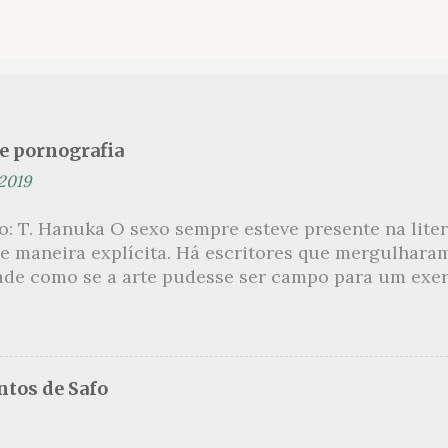
se pornografia
 2019
ão: T. Hanuka O sexo sempre esteve presente na lit
e maneira explícita. Há escritores que mergulhara
ade como se a arte pudesse ser campo para um exerc
por revelar a partir dessa intimidade o lado mais es
 um conjunto de livros nos quais os escritores se 
m o pudor para narrar cenas de elevado tom. Christi
 uma romancista francesa quase desconhecida no B
tos de Safo
ora de um livro chamado Pourquoi le Brésil ?, tem 
s figuras que se filiam à tradição da qual faz part
999, ela publica L’Inceste , a obra pela qual sempre