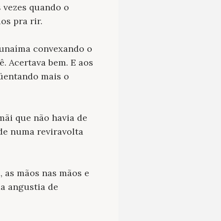
s vezes quando o
s pra rir.
acunaíma convexando o
ê. Acertava bem. E aos
güentando mais o
mãi que não havia de
ede numa reviravolta
, as mãos nas mãos e
a angustia de