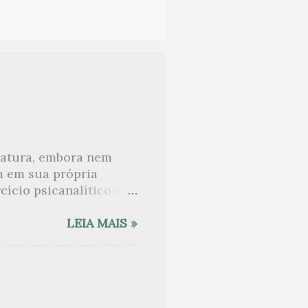
eratura, embora nem
m em sua própria
ício psicanalítico e
curo sobre. Esta lista
desnudam, livros que
LEIA MAIS »
ne Angot, até o
rasil embora tenha
sido lida como uma das
e nomes como o de Anaïs
 tem sido lembrada, por