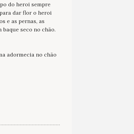
rpo do heroi sempre
ara dar flor o heroi
s e as pernas, as
 baque seco no chão.
íma adormecia no chão