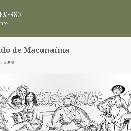
Pular para o conteúdo principal
RE.VERSO
ento
ado de Macunaíma
6, 2009