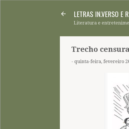
LETRAS IN.VERSO E 
Literatura e entretenim
Trecho censur
-
quinta-feira, fevereiro 2