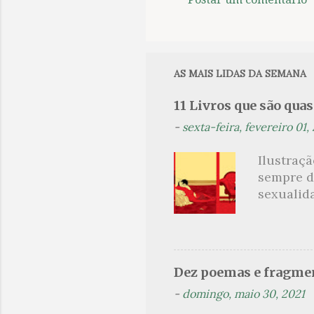
C
o
m
e
AS MAIS LIDAS DA SEMANA
n
11 Livros que são qua
t
-
sexta-feira, fevereiro 01,
á
r
Ilustraç
i
sempre d
o
sexualid
findaram 
s
apresenta
dispensa
presente
Dez poemas e fragmen
sido aut
-
domingo, maio 30, 2021
principai
Nin. Em 1