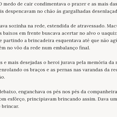
 O medo de cair condimentava o prazer e as mais da
dois despencavam no chão ás gargalhadas desenlaçado
çava sozinha na rede, estendida de atravessado. M
s baixos em frente buscava acertar no alvo o uaquiz
 partindo a brincadeira esquentava até que não a
ém no vôo da rede num embalanço final.
as e mais desejadas o heroi jurava pela memória da 
 enrolando os braços e as pernas nas varandas da r
ão.
ebaixo, enganchava os pés nos pés da companheira
om esfôrço, principiavam brincando assim. Dava um
 brincar.