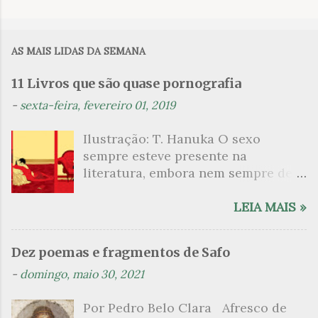
C
o
m
AS MAIS LIDAS DA SEMANA
e
n
11 Livros que são quase pornografia
t
-
sexta-feira, fevereiro 01, 2019
á
Ilustração: T. Hanuka O sexo
r
sempre esteve presente na
i
literatura, embora nem sempre de
o
maneira explícita. Há escritores
s
que mergulharam em sua própria
LEIA MAIS »
sexualidade como se a arte pudesse
ser campo para um exercício
Dez poemas e fragmentos de Safo
psicanalítico e findaram por revelar
-
domingo, maio 30, 2021
a partir dessa intimidade o lado
mais escuro sobre. Esta lista
Por Pedro Belo Clara Afresco de
apresenta um conjunto de livros