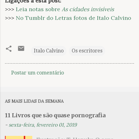
Ligações a esta post:
>>>
Leia notas sobre
As cidades invisíveis
>>>
No Tumblr do Letras fotos de Italo Calvino
Italo Calvino
Os escritores
Postar um comentário
C
o
m
AS MAIS LIDAS DA SEMANA
e
n
11 Livros que são quase pornografia
t
-
sexta-feira, fevereiro 01, 2019
á