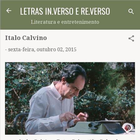
LETRAS IN.VERSO E RE.VERSO
Pular para o conteúdo principal
Literatura e entretenimento
Italo Calvino
-
sexta-feira, outubro 02, 2015