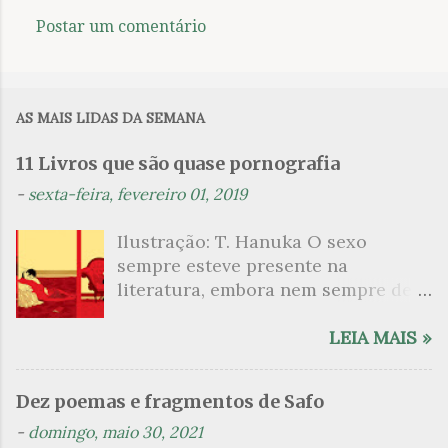
Postar um comentário
C
o
m
AS MAIS LIDAS DA SEMANA
e
n
11 Livros que são quase pornografia
t
-
sexta-feira, fevereiro 01, 2019
á
Ilustração: T. Hanuka O sexo
r
sempre esteve presente na
i
literatura, embora nem sempre de
o
maneira explícita. Há escritores
s
que mergulharam em sua própria
LEIA MAIS »
sexualidade como se a arte pudesse
ser campo para um exercício
Dez poemas e fragmentos de Safo
psicanalítico e findaram por revelar
-
domingo, maio 30, 2021
a partir dessa intimidade o lado