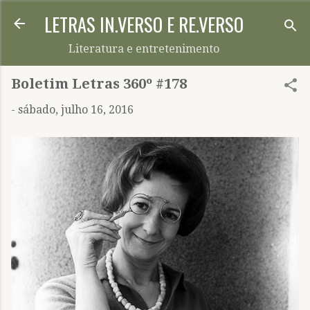
LETRAS IN.VERSO E RE.VERSO
Pular para o conteúdo principal
Literatura e entretenimento
Boletim Letras 360º #178
-
sábado, julho 16, 2016