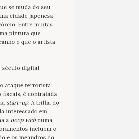
que se muda do seu
uma cidade japonesa
vórcio. Entre muitas
uma pintura que
nho e que o artista
 século digital
o ataque terrorista
fiscais, é contratada
uma
start-up
. A trilha do
nda interessado em
ma a
deep web
numa
dobramentos incluem o
ido e os meandros do