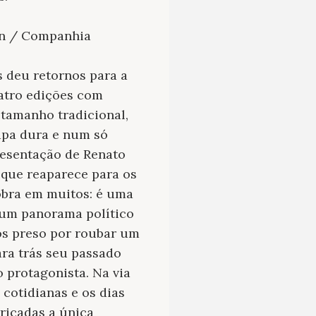
uin / Companhia
s deu retornos para a
uatro edições com
 tamanho tradicional,
apa dura e num só
resentação de Renato
 que reaparece para os
obra em muitos: é uma
 um panorama político
nos preso por roubar um
ara trás seu passado
 protagonista. Na via
 cotidianas e os dias
rricadas a única