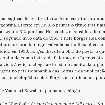
as páginas destes três livros é um escritor profu
gentina. Escrito em 1953, o primeiro título traz um
 século XIX por José Hernández e considerado ob
 O segundo livro data de 1965, e nele Borges lida co
l precursora do tango, calcada na tradição dos can
cluído em 1930, Borges discute a obra do poeta, a 
 confunde com o bairro de Palermo, em Buenos Aire
a vida. A edição chega ao Brasil no âmbito da orga
argentino pela Companhia das Letras e da publicaç
iosa enciclopédia sobre Borges (cf. noticiamos por a
s de Yasunari Kawabata ganham reedição
ação Liberdade,
O som da montanha
e
Mil tsurus
. No