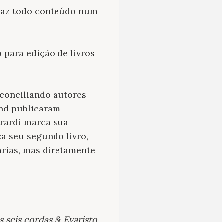
 traz todo conteúdo num
 para edição de livros
 conciliando autores
ind publicaram
erardi marca sua
ça seu segundo livro,
rarias, mas diretamente
s seis cordas
& Evaristo