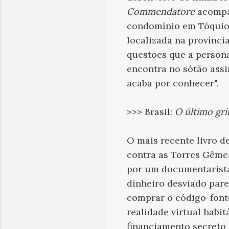
Commendatore
acompan
condomínio em Tóquio 
localizada na provínci
questões que a persona
encontra no sótão ass
acaba por conhecer".
>>> Brasil:
O último gri
O mais recente livro d
contra as Torres Gêmea
por um documentarista
dinheiro desviado pare
comprar o código-font
realidade virtual habi
financiamento secreto 