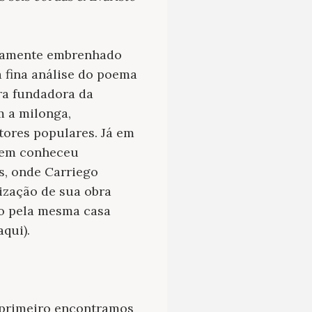
ndamente embrenhado
a fina análise do poema
ra fundadora da
m a milonga,
tores populares. Já em
quem conheceu
s, onde Carriego
nização de sua obra
ão pela mesma casa
qui).
 primeiro encontramos