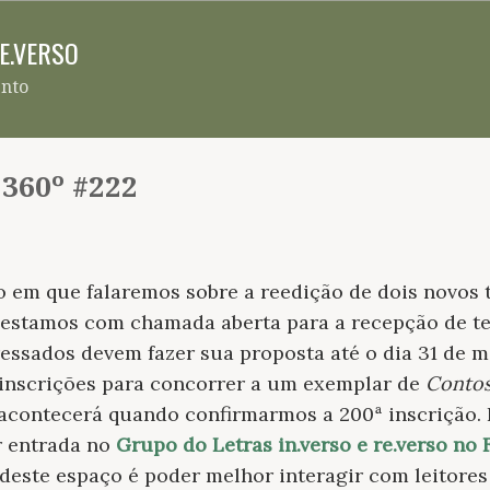
Pular para o conteúdo principal
RE.VERSO
ento
 360º #222
 em que falaremos sobre a reedição de dois novos t
 estamos com chamada aberta para a recepção de tex
eressados devem fazer sua proposta até o dia 31 de 
 inscrições para concorrer a um exemplar de
Contos
 acontecerá quando confirmarmos a 200ª inscrição. 
r entrada no
Grupo do Letras in.verso e re.verso no
 deste espaço é poder melhor interagir com leitores