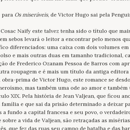
o para
Os miseráveis
, de Victor Hugo sai pela Peng
 Cosac Naify este talvez tenha sido o título que mai
em sebos levará o leitor a encontrar pelo menos q
áfico diferenciados: uma caixa com dois volumes em
olso e mais outras duas em tamanho tradicional, c
ução de Frederico Ozanam Pessoa de Barros com ap
utra roupagem e é mais um título da antiga editora
 a obra-prima de Victor Hugo, este romance se desd
 e heroísmo, mas também uma ode ao amor e também
culo XIX. Pela história de Jean Valjean, que ficou a
 família e que sai da prisão determinado a deixar p
a fundo a capital francesa e seu povo, o verdadeiro
sobre a vida de Valjean, são retraçadas as misérias
cês, que fez das ruas seu campo de batalha e das ba