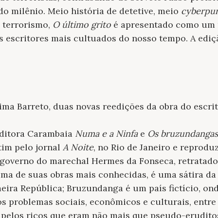
o milênio. Meio história de detetive, meio
cyberpu
 terrorismo,
O último grito
é apresentado como um 
 escritores mais cultuados do nosso tempo. A edi
Lima Barreto, duas novas reedições da obra do escri
Editora Carambaia
Numa e a Ninfa
e
Os bruzundangas
tim pelo jornal
A Noite
, no Rio de Janeiro e reproduz
 governo do marechal Hermes da Fonseca, retratad
uma de suas obras mais conhecidas, é uma sátira da 
eira República; Bruzundanga é um país fictício, ond
os problemas sociais, econômicos e culturais, entre 
pelos ricos que eram não mais que pseudo-erudito