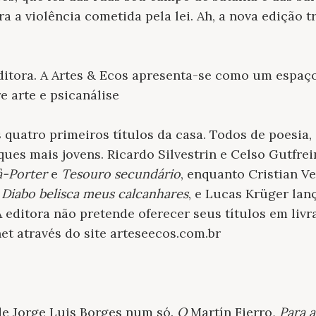
ra a violência cometida pela lei. Ah, a nova edição
ditora. A Artes & Ecos apresenta-se como um espaço
e arte e psicanálise
quatro primeiros títulos da casa. Todos de poesia,
ues mais jovens. Ricardo Silvestrin e Celso Gutfre
à-Porter
e
Tesouro secundário
, enquanto Cristian V
 Diabo belisca meus calcanhares
, e Lucas Krüger lan
 A editora não pretende oferecer seus títulos em liv
net através do site arteseecos.com.br
 de Jorge Luis Borges num só.
O
Martín Fierro
,
Para a