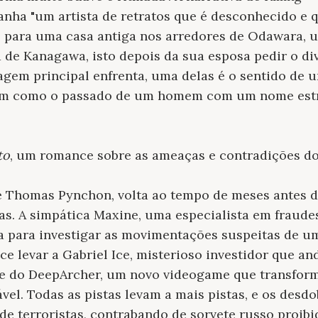
ha "um artista de retratos que é desconhecido e 
para uma casa antiga nos arredores de Odawara, 
a de Kanagawa, isto depois da sua esposa pedir o di
gem principal enfrenta, uma delas é o sentido de 
im como o passado de um homem com um nome estra
to
, um romance sobre as ameaças e contradições do
e Thomas Pynchon, volta ao tempo de meses antes d
s. A simpática Maxine, uma especialista em fraudes 
 para investigar as movimentações suspeitas de 
ce levar a Gabriel Ice, misterioso investidor que a
e do DeepArcher, um novo videogame que transfor
tável. Todas as pistas levam a mais pistas, e os des
de terroristas, contrabando de sorvete russo proib