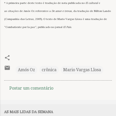
* A primeira parte deste texto é tradução de nota publicada no
El cultural
e
as citações de Amós Oz referentes a
De amor e trevas
, da tradução de Milton Lando
(Companhia das Letras, 2005).
O texto de Mario Vargas Llosa é uma tradução de
“Combatiente por la paz”, publicado no jornal
El País
.
Amós Oz
crônica
Mario Vargas Llosa
Postar um comentário
C
o
m
AS MAIS LIDAS DA SEMANA
e