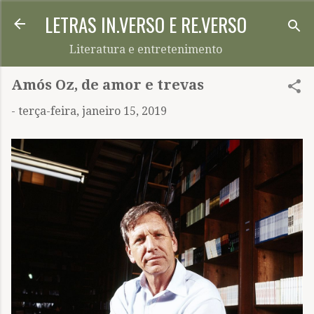
LETRAS IN.VERSO E RE.VERSO
Pular para o conteúdo principal
Literatura e entretenimento
Amós Oz, de amor e trevas
-
terça-feira, janeiro 15, 2019