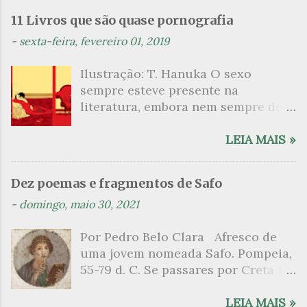
n
11 Livros que são quase pornografia
t
-
sexta-feira, fevereiro 01, 2019
á
Ilustração: T. Hanuka O sexo
r
sempre esteve presente na
i
literatura, embora nem sempre de
o
maneira explícita. Há escritores
s
que mergulharam em sua própria
LEIA MAIS »
sexualidade como se a arte pudesse
ser campo para um exercício
Dez poemas e fragmentos de Safo
psicanalítico e findaram por revelar
-
domingo, maio 30, 2021
a partir dessa intimidade o lado
mais escuro sobre. Esta lista
Por Pedro Belo Clara Afresco de
apresenta um conjunto de livros
uma jovem nomeada Safo. Pompeia,
nos quais os escritores se
55-79 d. C. Se passares por Creta 1
desnudam, livros que dispensam o
vem ao templo sagrado, onde mais
pudor para narrar cenas de elevado
grato é o pomar de macieiras e do
LEIA MAIS »
tom. Christine Angot, até o presente