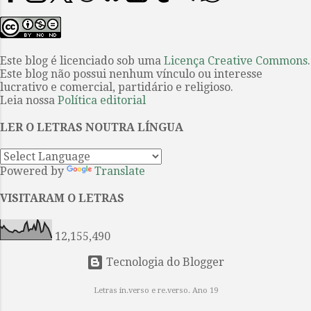
figura de modo inequívoco entre os
Philomel” é um conto de O mistério
grandes textos da literatura
de Listerdale . O filme o primeiro
ocidental. Os leitores brasileiros,
sobre uma obra de Agatha Christie
em sua maioria, conhecem este
Este blog é licenciado sob uma
Licença Creative Commons
.
a ser produzido int...
Este blog não possui nenhum vínculo ou interesse
belo poema por meio da facilmente
lucrativo e comercial, partidário e religioso.
encontrável tradução portuguesa
Leia nossa
Política editorial
do Dr. Antônio José Lima Leitão, e,
mais recentemente, tiveram acesso
LER O LETRAS NOUTRA LÍNGUA
à continuação da obra graças à
empreitada coletiva coordenada
Powered by
Translate
por Guilherme Gontijo Flores, cujo
esforço resultou na publicação de
VISITARAM O LETRAS
Paraíso reconquistado (Editora de
cul...
12,155,490
Tecnologia do Blogger
Letras in.verso e re.verso. Ano 19