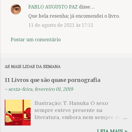
PABLO AUGUSTO PAZ
disse…
C
Que bela resenha; já encomendei o livro.
o
11 de agosto de 2021 às 17:51
m
e
Postar um comentário
n
t
á
AS MAIS LIDAS DA SEMANA
r
i
11 Livros que são quase pornografia
o
-
sexta-feira, fevereiro 01, 2019
s
Ilustração: T. Hanuka O sexo
sempre esteve presente na
literatura, embora nem sempre de
maneira explícita. Há escritores
que mergulharam em sua própria
LEIA MAIS »