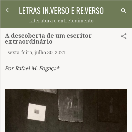
LETRAS IN.VERSO E RE.VERSO
Pular para o conteúdo principal
Literatura e entretenimento
A descoberta de um escritor
extraordinário
-
sexta-feira, julho 30, 2021
Por
Rafael M. Fogaça*